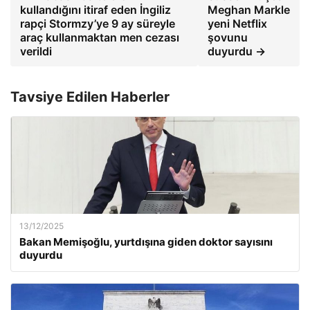
kullandığını itiraf eden İngiliz
Meghan Markle
rapçi Stormzy’ye 9 ay süreyle
yeni Netflix
araç kullanmaktan men cezası
şovunu
verildi
duyurdu →
Tavsiye Edilen Haberler
13/12/2025
Bakan Memişoğlu, yurtdışına giden doktor sayısını
duyurdu