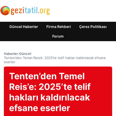
Güncel Haberler
Firma Rehberi
Çerez Politikası
Forum
Haberler
›
Güncel
›
Tenten’den Temel Reis’e: 2025’te telif hakları kaldırılacak efsane
eserler
Tenten’den Temel
Reis’e: 2025’te telif
hakları kaldırılacak
efsane eserler