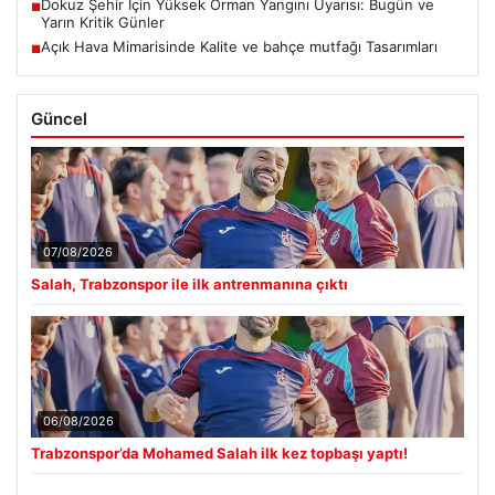
Dokuz Şehir İçin Yüksek Orman Yangını Uyarısı: Bugün ve
■
Yarın Kritik Günler
Açık Hava Mimarisinde Kalite ve bahçe mutfağı Tasarımları
■
Güncel
07/08/2026
Salah, Trabzonspor ile ilk antrenmanına çıktı
06/08/2026
Trabzonspor’da Mohamed Salah ilk kez topbaşı yaptı!