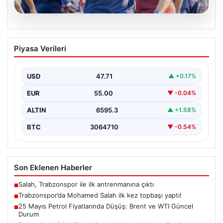
06.08.2026
Trabzonspor’da Mohamed Salah ilk kez
Piyasa Verileri
topbaşı yaptı!
{ “title”: “Trabzonspor’da Mohamed Salah İlk Kez Takım
Çalışmasına Katıldı”, “content”: “ Trabzonspor, yeni…
USD
47.71
▲ +0.17%
EUR
55.00
▼ -0.04%
ALTIN
6595.3
▲ +1.58%
BTC
3064710
▼ -0.54%
Son Eklenen Haberler
Salah, Trabzonspor ile ilk antrenmanına çıktı
■
Trabzonspor’da Mohamed Salah ilk kez topbaşı yaptı!
■
25 Mayıs Petrol Fiyatlarında Düşüş: Brent ve WTI Güncel
■
Durum