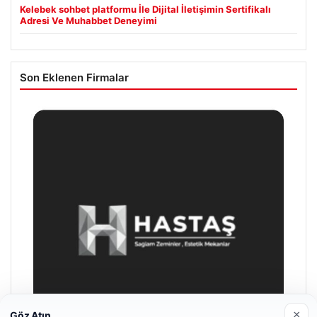
Kelebek sohbet platformu İle Dijital İletişimin Sertifikalı
Adresi Ve Muhabbet Deneyimi
Son Eklenen Firmalar
×
Göz Atın