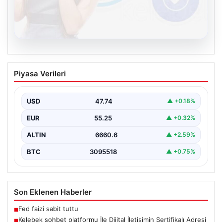
08.08.2026
Kelebek sohbet platformu İle Dijital
Piyasa Verileri
İletişimin Sertifikalı Adresi Ve
Muhabbet Deneyimi
USD
47.74
▲ +0.18%
Dijital ortamında insanların kaliteli bir tarzda iletişim
kurması büyük bir hassasiyet taşımaktadır. Halen pek…
EUR
55.25
▲ +0.32%
ALTIN
6660.6
▲ +2.59%
BTC
3095518
▲ +0.75%
Son Eklenen Haberler
Fed faizi sabit tuttu
■
Kelebek sohbet platformu İle Dijital İletişimin Sertifikalı Adresi
■