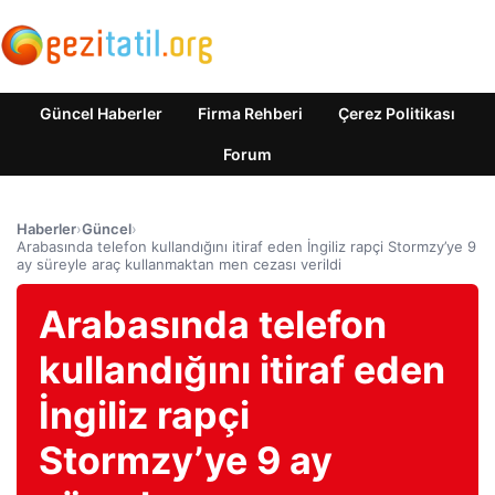
Güncel Haberler
Firma Rehberi
Çerez Politikası
Forum
Haberler
›
Güncel
›
Arabasında telefon kullandığını itiraf eden İngiliz rapçi Stormzy’ye 9
ay süreyle araç kullanmaktan men cezası verildi
Arabasında telefon
kullandığını itiraf eden
İngiliz rapçi
Stormzy’ye 9 ay