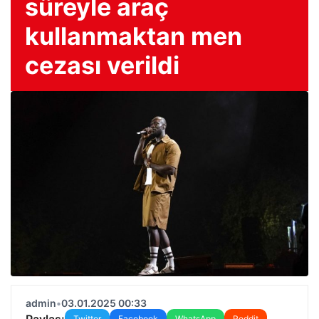
süreyle araç
kullanmaktan men
cezası verildi
admin
•
03.01.2025 00:33
Paylaş:
Twitter
Facebook
WhatsApp
Reddit