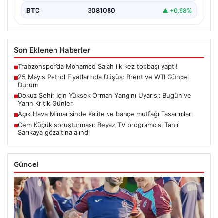
BTC
3081080
▲ +0.98%
Son Eklenen Haberler
Trabzonspor’da Mohamed Salah ilk kez topbaşı yaptı!
■
25 Mayıs Petrol Fiyatlarında Düşüş: Brent ve WTI Güncel
■
Durum
Dokuz Şehir İçin Yüksek Orman Yangını Uyarısı: Bugün ve
■
Yarın Kritik Günler
Açık Hava Mimarisinde Kalite ve bahçe mutfağı Tasarımları
■
Cem Küçük soruşturması: Beyaz TV programcısı Tahir
■
Sarıkaya gözaltına alındı
Güncel