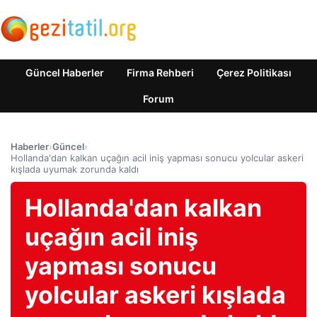
Güncel Haberler
Firma Rehberi
Çerez Politikası
Forum
Haberler
›
Güncel
›
Hollanda'dan kalkan uçağın acil iniş yapması sonucu yolcular askeri
kışlada uyumak zorunda kaldı
Hollanda'dan kalkan
uçağın acil iniş
yapması sonucu
yolcular askeri kışlada