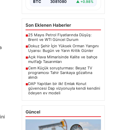
BTC
3081080
▲ +0.98%
Son Eklenen Haberler
25 Mayıs Petrol Fiyatlarında Düşüş:
■
Brent ve WTI Güncel Durum
Dokuz Şehir İçin Yüksek Orman Yangını
a
■
Uyarısı: Bugün ve Yarın Kritik Günler
Açık Hava Mimarisinde Kalite ve bahçe
■
mutfağı Tasarımları
Cem Küçük soruşturması: Beyaz TV
■
programcısı Tahir Sarıkaya gözaltına
alındı
DAP Yapı’dan bir ilk! Emlak Konut
■
güvencesi Dap vizyonuyla kendi kendini
ödeyen ev modeli
Güncel
ini