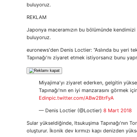
buluyoruz.
REKLAM
Japonya maceramızın bu bölümünde kendimizi H
buluyoruz.
euronews'den Denis Loctier: “Aslında bu yeri t
Tapınağı'nı ziyaret etmek istiyorsanız bunu yapm
Miyajima'yı ziyaret ederken, gelgitin yükse
Tapınağı'nın en iyi manzarasını görmek için
Edin
pic.twitter.com/ABw2BtrFyA
— Denis Loctier (@Loctier)
8 Mart 2018
Sular yükseldiğinde, Itsukuşima Tapınağı'nın Tor
oluşturur. İkonik dev kırmızı kapı denizden yük