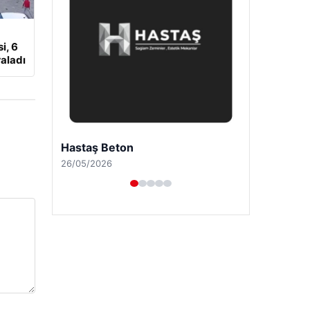
i, 6
aladı
Enes Kaplan Avukatlık Bürosu
28/04/2026