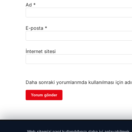
Ad
*
E-posta
*
İnternet sitesi
Daha sonraki yorumlarımda kullanılması için adı
© 2026 Gezi Tatil – Güncel Seyahat Haberleri
Web sitemizi nasıl kullandığınızı daha iyi anlayabilmek,