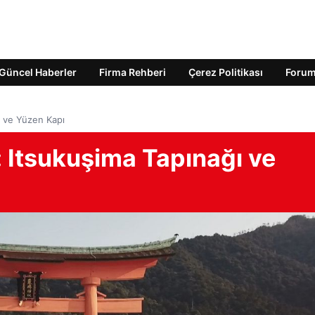
Güncel Haberler
Firma Rehberi
Çerez Politikası
Foru
ı ve Yüzen Kapı
: Itsukuşima Tapınağı ve