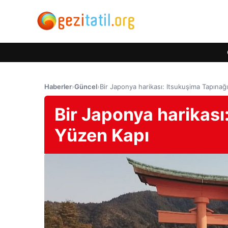
Haberler
›
Güncel
›
Bir Japonya harikası: Itsukuşima Tapınağ
Bir Japonya harikası
Yüzen Kapı