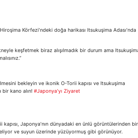
iroşima Körfezi'ndeki doğa harikası Itsukuşima Adası'nda
ekneyle keşfetmek biraz alışılmadık bir durum ama Itsukuşim
alısınız.”
lmesini bekleyin ve ikonik O-Torii kapısı ve Itsukuşima
 bir kano alın!
#Japonya'yı Ziyaret
ii kapısı, Japonya'nın dünyadaki en ünlü görüntülerinden bir
seliyor ve suyun üzerinde yüzüyormuş gibi görünüyor.