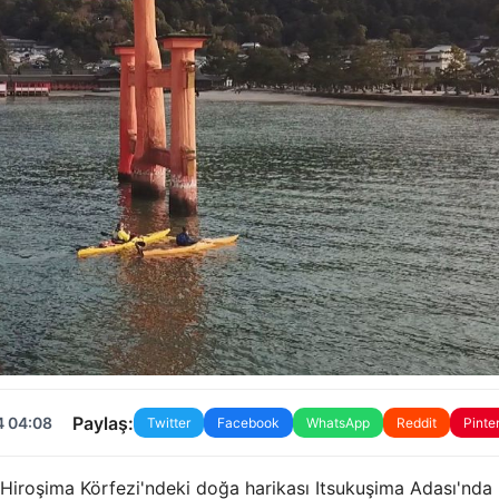
Paylaş:
4 04:08
Twitter
Facebook
WhatsApp
Reddit
Pinte
iroşima Körfezi'ndeki doğa harikası Itsukuşima Adası'nda