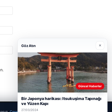
×
Göz Atın
n.
Güncel Haberler
Bir Japonya harikası: Itsukuşima Tapınağı
ve Yüzen Kapı
27/03/2024
ıyoruz.
Çerez Politikamız
Reddet
Kabul Et