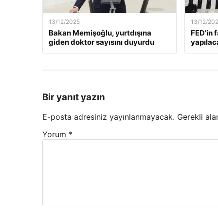
13/12/2025
13/12/20
Bakan Memişoğlu, yurtdışına
FED’in 
giden doktor sayısını duyurdu
yapılac
Bir yanıt yazın
E-posta adresiniz yayınlanmayacak.
Gerekli ala
Yorum
*