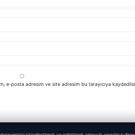
m, e-posta adresim ve site adresim bu tarayıcıya kaydedilsi
 deneyiminizi kişiselleştirmek ve geliştirmek amacıyla çerezler kullan