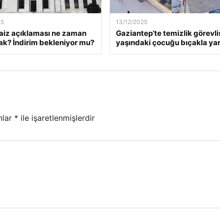
25
13/12/2025
faiz açıklaması ne zaman
Gaziantep’te temizlik görevlis
ak? İndirim bekleniyor mu?
yaşındaki çocuğu bıçakla yar
nlar
*
ile işaretlenmişlerdir