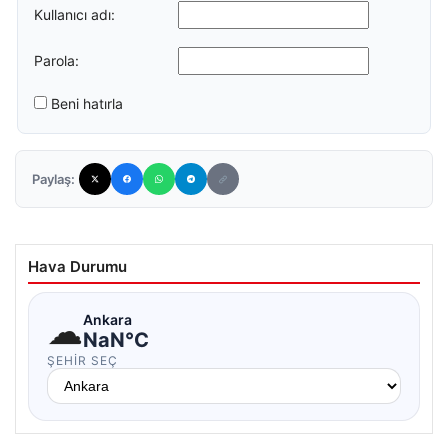
Kullanıcı adı:
Parola:
Beni hatırla
Paylaş:
Hava Durumu
☁
Ankara
NaN°C
ŞEHIR SEÇ