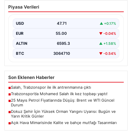
Trabzonspor’da Mohamed Salah ilk kez
Piyasa Verileri
topbaşı yaptı!
{ "title": "Trabzonspor'da Mohamed Salah İlk Kez Takım
Çalışmasına Katıldı", "content": "Trabzonspor, yeni
USD
47.71
▲ +0.17%
sezon…
EUR
55.00
▼ -0.04%
ALTIN
6595.3
▲ +1.58%
BTC
3064710
▼ -0.54%
Son Eklenen Haberler
Salah, Trabzonspor ile ilk antrenmanına çıktı
■
Trabzonspor’da Mohamed Salah ilk kez topbaşı yaptı!
■
25 Mayıs Petrol Fiyatlarında Düşüş: Brent ve WTI Güncel
■
Durum
Dokuz Şehir İçin Yüksek Orman Yangını Uyarısı: Bugün ve
■
Yarın Kritik Günler
Açık Hava Mimarisinde Kalite ve bahçe mutfağı Tasarımları
■