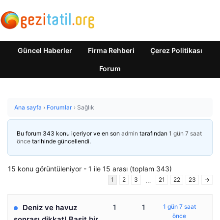
Güncel Haberler
Firma Rehberi
Çerez Politikası
Forum
Ana sayfa
›
Forumlar
›
Sağlık
Bu forum 343 konu içeriyor ve en son
admin
tarafından
1 gün 7 saat
önce
tarihinde güncellendi.
15 konu görüntüleniyor - 1 ile 15 arası (toplam 343)
1
2
3
21
22
23
→
…
Deniz ve havuz
1
1
1 gün 7 saat
önce
sonrası dikkat! Basit bir