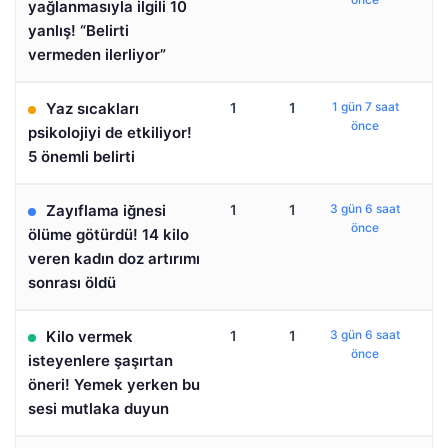
yağlanmasıyla ilgili 10
yanlış! “Belirti
vermeden ilerliyor”
Yaz sıcakları
1
1
1 gün 7 saat
önce
psikolojiyi de etkiliyor!
5 önemli belirti
Zayıflama iğnesi
1
1
3 gün 6 saat
önce
ölüme götürdü! 14 kilo
veren kadın doz artırımı
sonrası öldü
Kilo vermek
1
1
3 gün 6 saat
önce
isteyenlere şaşırtan
öneri! Yemek yerken bu
sesi mutlaka duyun