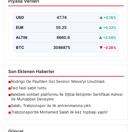
Piyasa Verileri
USD
47.74
▲ +0.18%
EUR
55.25
▲ +0.32%
ALTIN
6660.6
▲ +2.59%
BTC
3086875
▼ -0.28%
Son Eklenen Haberler
Rodrigo De Paul’den Gol Sevinci: Messi’yi Unutmadı
■
Fed faizi sabit tuttu
■
Kelebek sohbet platformu İle Dijital İletişimin Sertifikalı Adresi
■
Ve Muhabbet Deneyimi
Salah, Trabzonspor ile ilk antrenmanına çıktı
■
Trabzonspor’da Mohamed Salah ilk kez topbaşı yaptı!
■
Güncel