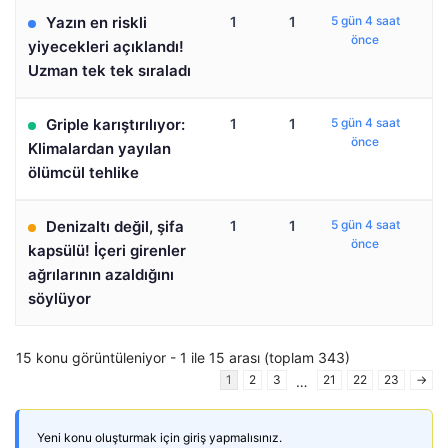
Yazın en riskli
1
1
5 gün 4 saat
önce
yiyecekleri açıklandı!
Uzman tek tek sıraladı
Griple karıştırılıyor:
1
1
5 gün 4 saat
önce
Klimalardan yayılan
ölümcül tehlike
Denizaltı değil, şifa
1
1
5 gün 4 saat
önce
kapsülü! İçeri girenler
ağrılarının azaldığını
söylüyor
15 konu görüntüleniyor - 1 ile 15 arası (toplam 343)
1
2
3
21
22
23
→
…
Yeni konu oluşturmak için giriş yapmalısınız.