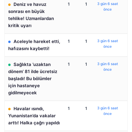
Deniz ve havuz
1
1
3 gün 6 saat
önce
sonrası en büyük
tehlike! Uzmanlardan
kritik uyarı
Aceleyle hareket etti,
1
1
3 gün 6 saat
önce
hafızasını kaybetti!
Sağlıkta ‘uzaktan
1
1
3 gün 6 saat
önce
dönem’ 81 ilde ücretsiz
başladı! Bu bölümler
için hastaneye
gidilmeyecek
Havalar ısındı,
1
1
3 gün 6 saat
önce
Yunanistan’da vakalar
arttı! Halka çağrı yapıldı