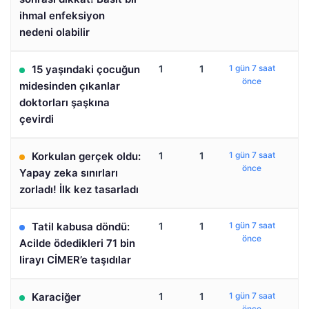
ihmal enfeksiyon
nedeni olabilir
15 yaşındaki çocuğun
1
1
1 gün 7 saat
önce
midesinden çıkanlar
doktorları şaşkına
çevirdi
Korkulan gerçek oldu:
1
1
1 gün 7 saat
önce
Yapay zeka sınırları
zorladı! İlk kez tasarladı
Tatil kabusa döndü:
1
1
1 gün 7 saat
önce
Acilde ödedikleri 71 bin
lirayı CİMER’e taşıdılar
Karaciğer
1
1
1 gün 7 saat
önce