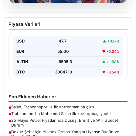
06.08.2026
Trabzonspor’da Mohamed Salah ilk kez
Piyasa Verileri
topbaşı yaptı!
{ "title": "Trabzonspor'da Mohamed Salah İlk Kez Takım
Çalışmasına Katıldı", "content": "Trabzonspor, yeni
USD
47.71
▲ +0.17%
sezon…
EUR
55.00
▼ -0.04%
ALTIN
6595.3
▲ +1.58%
BTC
3064710
▼ -0.54%
Son Eklenen Haberler
Salah, Trabzonspor ile ilk antrenmanına çıktı
■
Trabzonspor’da Mohamed Salah ilk kez topbaşı yaptı!
■
25 Mayıs Petrol Fiyatlarında Düşüş: Brent ve WTI Güncel
■
Durum
Dokuz Şehir İçin Yüksek Orman Yangını Uyarısı: Bugün ve
■