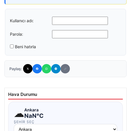
Kullanıcı adı:
Parola:
Beni hatırla
Paylaş:
Hava Durumu
☁
Ankara
NaN°C
ŞEHIR SEÇ