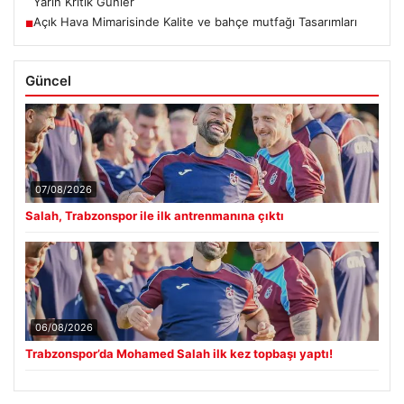
Yarın Kritik Günler
Açık Hava Mimarisinde Kalite ve bahçe mutfağı Tasarımları
■
Güncel
07/08/2026
Salah, Trabzonspor ile ilk antrenmanına çıktı
06/08/2026
Trabzonspor’da Mohamed Salah ilk kez topbaşı yaptı!