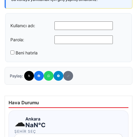
Kullanıcı adı:
Parola:
Beni hatırla
Paylaş:
Hava Durumu
☁
Ankara
NaN°C
ŞEHIR SEÇ