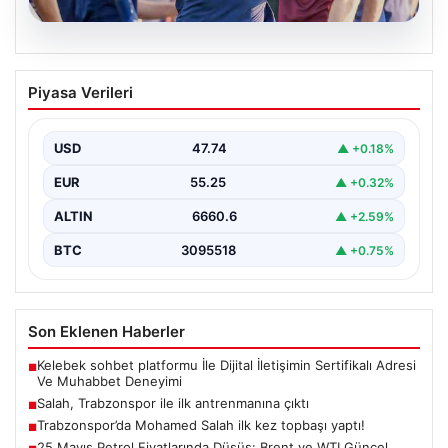
07.08.2026
Salah, Trabzonspor ile ilk antrenmanına
Piyasa Verileri
çıktı
USD
47.74
▲ +0.18%
EUR
55.25
▲ +0.32%
ALTIN
6660.6
▲ +2.59%
BTC
3095518
▲ +0.75%
Son Eklenen Haberler
Kelebek sohbet platformu İle Dijital İletişimin Sertifikalı Adresi
■
Ve Muhabbet Deneyimi
Salah, Trabzonspor ile ilk antrenmanına çıktı
■
Trabzonspor’da Mohamed Salah ilk kez topbaşı yaptı!
■
25 Mayıs Petrol Fiyatlarında Düşüş: Brent ve WTI Güncel