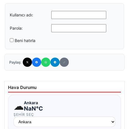
Kullanıcı adı:
Parola:
Beni hatırla
Paylaş:
Hava Durumu
☁
Ankara
NaN°C
ŞEHIR SEÇ