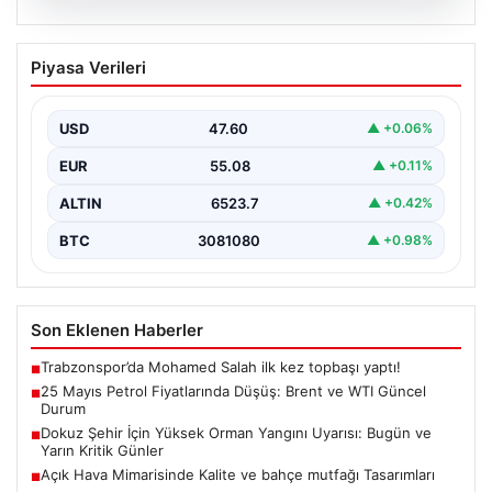
05.08.2026
25 Mayıs Petrol Fiyatlarında Düşüş:
Piyasa Verileri
Brent ve WTI Güncel Durum
Küresel enerji piyasalarının en önemli gündem
maddelerinden biri olan petrol fiyatlarındaki hareketlilik,
USD
47.60
▲ +0.06%
özellikle Orta…
EUR
55.08
▲ +0.11%
ALTIN
6523.7
▲ +0.42%
BTC
3081080
▲ +0.98%
Son Eklenen Haberler
Trabzonspor’da Mohamed Salah ilk kez topbaşı yaptı!
■
25 Mayıs Petrol Fiyatlarında Düşüş: Brent ve WTI Güncel
■
Durum
Dokuz Şehir İçin Yüksek Orman Yangını Uyarısı: Bugün ve
■
Yarın Kritik Günler
Açık Hava Mimarisinde Kalite ve bahçe mutfağı Tasarımları
■