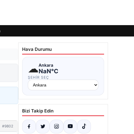
m
Hava Durumu
☁
Ankara
NaN°C
ŞEHIR SEÇ
Bizi Takip Edin
#9802