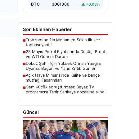
BTC
3081080
▲ +0.98%
Son Eklenen Haberler
Trabzonspor’da Mohamed Salah ilk kez
■
topbaşı yaptı!
25 Mayıs Petrol Fiyatlarında Düşüş: Brent
■
ve WTI Güncel Durum
Dokuz Şehir İçin Yüksek Orman Yangını
■
Uyarısı: Bugün ve Yarın Kritik Günler
Açık Hava Mimarisinde Kalite ve bahçe
■
mutfağı Tasarımları
Cem Küçük soruşturması: Beyaz TV
■
programcısı Tahir Sarıkaya gözaltına alındı
Güncel