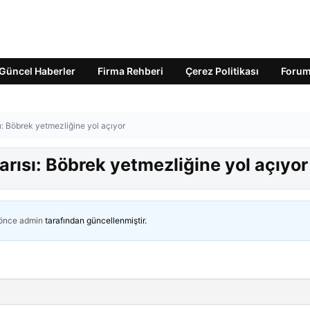
Güncel Haberler
Firma Rehberi
Çerez Politikası
Foru
ı: Böbrek yetmezliğine yol açıyor
arısı: Böbrek yetmezliğine yol açıyor
 önce
admin
tarafından güncellenmiştir.