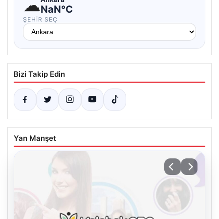
☁
NaN°C
ŞEHIR SEÇ
Bizi Takip Edin
Yan Manşet