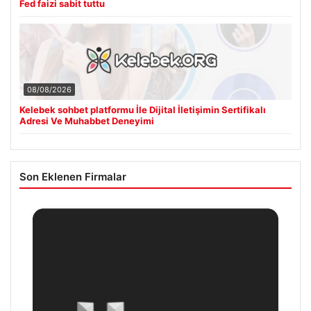
Fed faizi sabit tuttu
08/08/2026
Kelebek sohbet platformu İle Dijital İletişimin Sertifikalı
Adresi Ve Muhabbet Deneyimi
Son Eklenen Firmalar