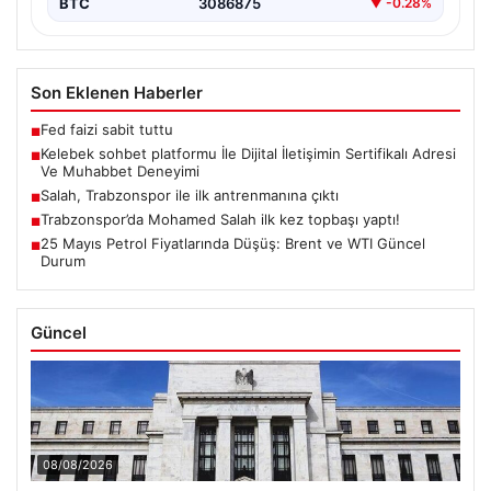
BTC
3086875
▼ -0.28%
Son Eklenen Haberler
Fed faizi sabit tuttu
■
Kelebek sohbet platformu İle Dijital İletişimin Sertifikalı Adresi
■
Ve Muhabbet Deneyimi
Salah, Trabzonspor ile ilk antrenmanına çıktı
■
Trabzonspor’da Mohamed Salah ilk kez topbaşı yaptı!
■
25 Mayıs Petrol Fiyatlarında Düşüş: Brent ve WTI Güncel
■
Durum
Güncel
08/08/2026