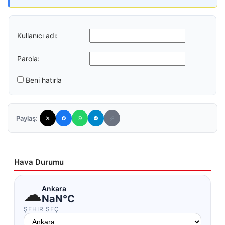
Kullanıcı adı:
Parola:
Beni hatırla
Paylaş:
Hava Durumu
☁
Ankara
NaN°C
ŞEHIR SEÇ