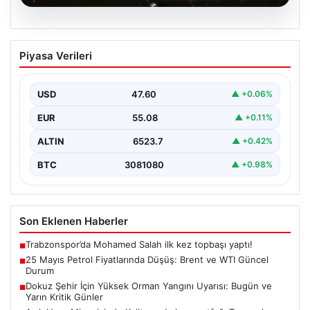
05.08.2026
25 Mayıs Petrol Fiyatlarında Düşüş:
Piyasa Verileri
Brent ve WTI Güncel Durum
Küresel enerji piyasalarının en önemli gündem
maddelerinden biri olan petrol fiyatlarındaki hareketlilik,
USD
47.60
▲ +0.06%
özellikle Orta…
EUR
55.08
▲ +0.11%
ALTIN
6523.7
▲ +0.42%
BTC
3081080
▲ +0.98%
Son Eklenen Haberler
Trabzonspor’da Mohamed Salah ilk kez topbaşı yaptı!
■
25 Mayıs Petrol Fiyatlarında Düşüş: Brent ve WTI Güncel
■
Durum
Dokuz Şehir İçin Yüksek Orman Yangını Uyarısı: Bugün ve
■
Yarın Kritik Günler