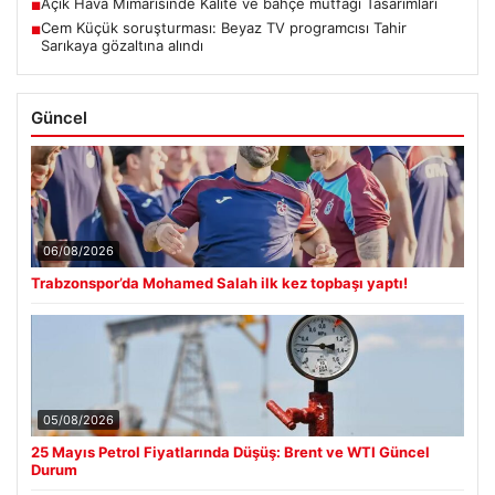
Açık Hava Mimarisinde Kalite ve bahçe mutfağı Tasarımları
■
Cem Küçük soruşturması: Beyaz TV programcısı Tahir
■
Sarıkaya gözaltına alındı
Güncel
06/08/2026
Trabzonspor’da Mohamed Salah ilk kez topbaşı yaptı!
05/08/2026
25 Mayıs Petrol Fiyatlarında Düşüş: Brent ve WTI Güncel
Durum