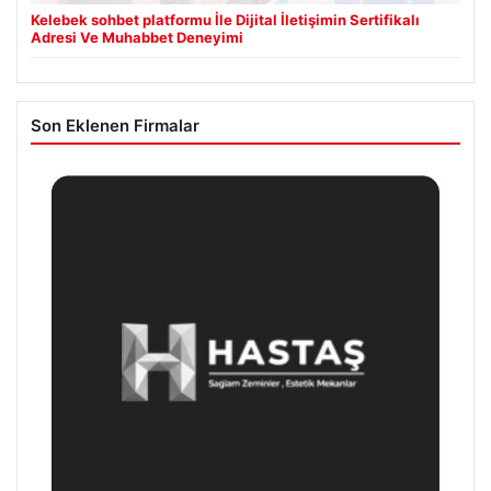
Kelebek sohbet platformu İle Dijital İletişimin Sertifikalı
Adresi Ve Muhabbet Deneyimi
Son Eklenen Firmalar