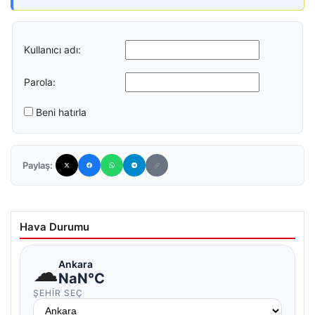
Kullanıcı adı:
Parola:
Beni hatırla
Paylaş:
Hava Durumu
☁
Ankara
NaN°C
ŞEHIR SEÇ