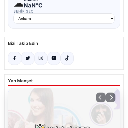
☁
NaN°C
ŞEHIR SEÇ
Bizi Takip Edin
Yan Manşet