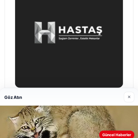
×
Göz Atın
Enes Kaplan Avukatlık Bürosu
28/04/2026
Güncel Haberler