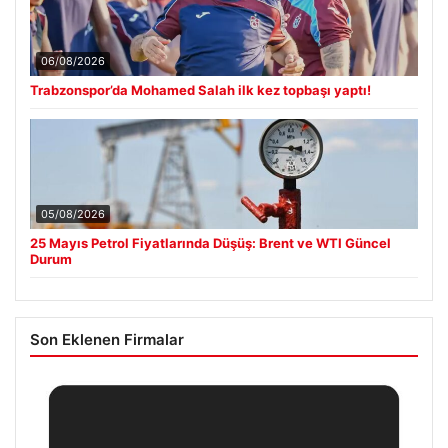
06/08/2026
Trabzonspor’da Mohamed Salah ilk kez topbaşı yaptı!
05/08/2026
25 Mayıs Petrol Fiyatlarında Düşüş: Brent ve WTI Güncel
Durum
Son Eklenen Firmalar