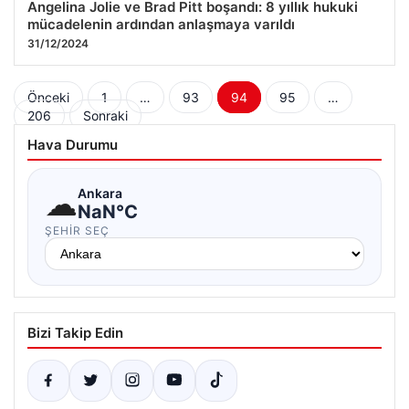
Angelina Jolie ve Brad Pitt boşandı: 8 yıllık hukuki
mücadelenin ardından anlaşmaya varıldı
31/12/2024
Yazı
Önceki
1
…
93
94
95
…
206
Sonraki
sayfalaması
Hava Durumu
☁
Ankara
NaN°C
ŞEHIR SEÇ
Bizi Takip Edin