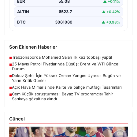
EUR
55.08
▲ +0.11%
ALTIN
6523.7
▲ +0.42%
BTC
3081080
▲ +0.98%
Son Eklenen Haberler
Trabzonspor’da Mohamed Salah ilk kez topbaşı yaptı!
■
25 Mayıs Petrol Fiyatlarında Düşüş: Brent ve WTI Güncel
■
Durum
Dokuz Şehir İçin Yüksek Orman Yangını Uyarısı: Bugün ve
■
Yarın Kritik Günler
Açık Hava Mimarisinde Kalite ve bahçe mutfağı Tasarımları
■
Cem Küçük soruşturması: Beyaz TV programcısı Tahir
■
Sarıkaya gözaltına alındı
Güncel