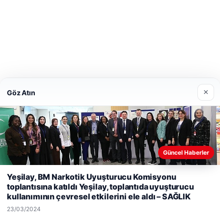
×
Göz Atın
Güncel Haberler
Yeşilay, BM Narkotik Uyuşturucu Komisyonu
Web sitemizi nasıl kullandığınızı daha iyi anlayabilmek, deneyiminiz
toplantısına katıldı Yeşilay, toplantıda uyuşturucu
geliştirmek amacıyla çerezler kullanıyoruz.
Çerez Politikamız
kullanımının çevresel etkilerini ele aldı – SAĞLIK
Reddet
Kabul Et
23/03/2024