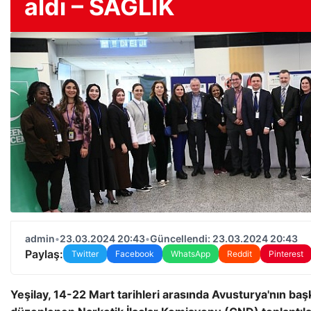
aldı – SAĞLIK
admin
•
23.03.2024 20:43
•
Güncellendi: 23.03.2024 20:43
Paylaş:
Twitter
Facebook
WhatsApp
Reddit
Pinterest
Yeşilay, 14-22 Mart tarihleri ​​arasında Avusturya'nın ba