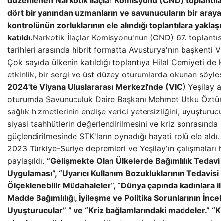
düzenlenen Narkotik İlaçlar Komisyonu (CND) toplantılar
dört bir yanından uzmanların ve savunucuların bir araya
kontrolünün zorluklarının ele alındığı toplantılara yaklaş
katıldı.
Narkotik İlaçlar Komisyonu'nun (CND) 67. toplantı
tarihleri ​​arasında hibrit formatta Avusturya'nın başkenti V
Çok sayıda ülkenin katıldığı toplantıya Hilal Cemiyeti de ka
etkinlik, bir sergi ve üst düzey oturumlarda okunan söyleş
2024'te Viyana Uluslararası Merkezi'nde (VIC)
Yeşilay a
oturumda Savunuculuk Daire Başkanı Mehmet Utku Öztürk
sağlık hizmetlerinin endişe verici yetersizliğini, uyuşturucu
siyasi taahhütlerin değerlendirilmesini ve kriz sonrasında 
güçlendirilmesinde STK'ların oynadığı hayati rolü ele aldı
2023 Türkiye-Suriye depremleri ve Yeşilay'ın çalışmaları h
paylaşıldı.
“Gelişmekte Olan Ülkelerde Bağımlılık Tedavi
Uygulaması”, “Uyarıcı Kullanım Bozukluklarının Tedavisi
Ölçeklenebilir Müdahaleler”, “Dünya çapında kadınlara il
Madde Bağımlılığı, İyileşme ve Politika Sorunlarının İnce
Uyuşturucular” ” ve “Kriz bağlamlarındaki maddeler.” 