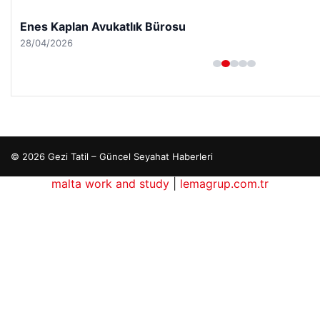
Enes Kaplan Avukatlık Bürosu
28/04/2026
© 2026 Gezi Tatil – Güncel Seyahat Haberleri
malta work and study
|
lemagrup.com.tr
o