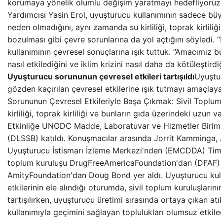
korumaya yönelik olumlu değişim yaratmayı hedefliyoruz
Yardımcısı Yasin Erol, uyuşturucu kullanımının sadece büyü
neden olmadığını, aynı zamanda su kirliliği, toprak kirlili
bozulması gibi çevre sorunlarına da yol açtığını söyledi. 
kullanımının çevresel sonuçlarına ışık tuttuk. “Amacımız 
nasıl etkilediğini ve iklim krizini nasıl daha da kötüleştird
Uyuşturucu sorununun çevresel etkileri tartışıldı
Uyuştur
gözden kaçırılan çevresel etkilerine ışık tutmayı amaçla
Sorununun Çevresel Etkileriyle Başa Çıkmak: Sivil Toplum
kirliliği, toprak kirliliği ve bunların gıda üzerindeki uzun vad
Etkinliğe UNODC Madde, Laboratuvar ve Hizmetler Birimi
(DLSSB) katıldı. Konuşmacılar arasında Jorrit Kamminga,
Uyuşturucu İstismarı İzleme Merkezi'nden (EMCDDA) Tim
toplum kuruluşu DrugFreeAmericaFoundation'dan (DFAF
AmityFoundation'dan Doug Bond yer aldı. Uyuşturucu kul
etkilerinin ele alındığı oturumda, sivil toplum kuruluşların
tartışılırken, uyuşturucu üretimi sırasında ortaya çıkan at
kullanımıyla geçimini sağlayan toplulukları olumsuz etkiledi