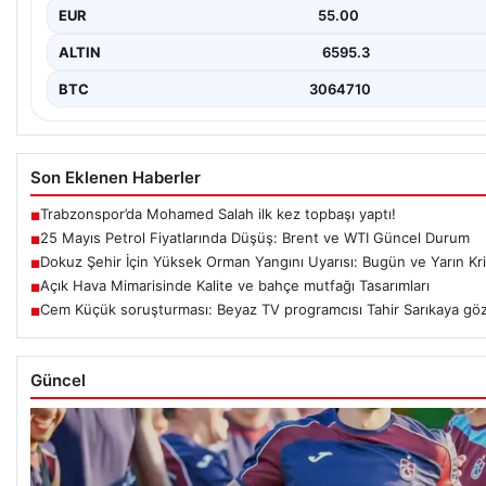
EUR
55.00
ALTIN
6595.3
BTC
3064710
Son Eklenen Haberler
Trabzonspor’da Mohamed Salah ilk kez topbaşı yaptı!
■
25 Mayıs Petrol Fiyatlarında Düşüş: Brent ve WTI Güncel Durum
■
Dokuz Şehir İçin Yüksek Orman Yangını Uyarısı: Bugün ve Yarın Kri
■
Açık Hava Mimarisinde Kalite ve bahçe mutfağı Tasarımları
■
Cem Küçük soruşturması: Beyaz TV programcısı Tahir Sarıkaya göza
■
Güncel