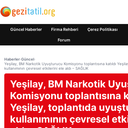
Güncel Haberler
Firma Rehberi
Çerez Politikası
Forum
Haberler
›
Güncel
›
Yeşilay, BM Narkotik Uyuşturucu Komisyonu toplantısına katıldı Yeşila
kullanımının çevresel etkilerini ele aldı – SAĞLIK
Yeşilay, BM Narkotik Uy
Komisyonu toplantısına k
Yeşilay, toplantıda uyuş
kullanımının çevresel etki