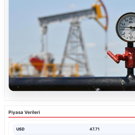
05.08.2026
25 Mayıs Petrol Fiyatlarında Düşüş: Brent v
Piyasa Verileri
Küresel enerji piyasalarının en önemli gündem maddelerinden bir
fiyatlarındaki hareketlilik, özellikle Orta…
USD
47.71