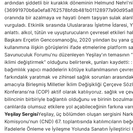
ardından şiddetli bir kuraklık döneminin Helmund Nehri'ni
{36991970b6a0efa8762578bfdb481b01128977a90d95a8
oranında bir azalmaya ve hayati önem taşıyan sulak alanla
vurguladı. Etkinlik sırasında Uluslararası İşletme İdaresi, Y
anlattı. alkol, tütün ve uyuşturucuların çevresel etkileri 
Başkanı Erçetin Gencosmanoğlu, 2020 yılından bu yana g
kullanımına ilişkin görüşlerini ifade etmelerine platform 
Savunuculuk Forumu'nu düzenleyen Yeşilay'ın temasının “
iklimi değiştirmek” olduğunu belirterek, şunları kaydetti:
bağımlılık yapıcı maddelerin kötüye kullanılmasının çevre
farkındalık yaratmak ve zihinsel sağlık sorunları arasındak
amacıyla Birleşmiş Milletler İklim Değişikliği Çerçeve Söz
Konferansı'na (COP) aktif olarak katılıyoruz. sağlık ve çe
bilincinin birbiriyle bağlantılı olduğunu ve birinin bozulm
canlılarda olumsuz etkilere yol açabileceğinin farkına va
Yeşilay Sergisi
Yeşilay, üç bölümden oluşan sergisini Narko
Komisyonu'nun (CND) 67. toplantısında katılımcıların beğ
İfadelerle Önleme ve İyileşme Yolunda Sanatın İyileştirici