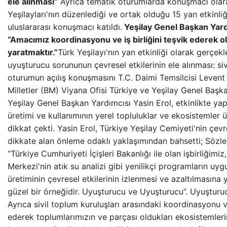
ele alınması”
Ayrıca tematik oturumlarda konuşmacı olara
Yeşilayları'nın düzenlediği ve ortak olduğu 15 yan etkinli
uluslararası konuşmacı katıldı.
Yeşilay Genel Başkan Yard
“Amacımız koordinasyonu ve iş birliğini teşvik ederek 
yaratmaktır.”
Türk Yeşilayı'nın yan etkinliği olarak gerçekle
uyuşturucu sorununun çevresel etkilerinin ele alınması: siv
oturumun açılış konuşmasını T.C. Daimi Temsilcisi Levent E
Milletler (BM) Viyana Ofisi Türkiye ve Yeşilay Genel Başka
Yeşilay Genel Başkan Yardımcısı Yasin Erol, etkinlikte ya
üretimi ve kullanımının yerel topluluklar ve ekosistemler ü
dikkat çekti. Yasin Erol, Türkiye Yeşilay Cemiyeti'nin çevre
dikkate alan önleme odaklı yaklaşımından bahsetti; Sözle
“Türkiye Cumhuriyeti İçişleri Bakanlığı ile olan işbirliğimi
Merkezi'nin atık su analizi gibi yenilikçi programların uyg
üretiminin çevresel etkilerinin izlenmesi ve azaltılmasına y
güzel bir örneğidir. Uyuşturucu ve Uyuşturucu”. Uyuştur
Ayrıca sivil toplum kuruluşları arasındaki koordinasyonu ve 
ederek toplumlarımızın ve parçası oldukları ekosistemlerin