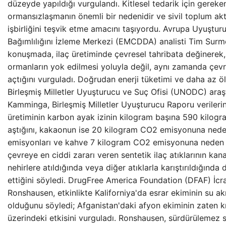
düzeyde yapıldığı vurgulandı. Kitlesel tedarik için gereke
ormansızlaşmanın önemli bir nedenidir ve sivil toplum akt
işbirliğini teşvik etme amacını taşıyordu. Avrupa Uyuştu
Bağımlılığını İzleme Merkezi (EMCDDA) analisti Tim Surmon
konuşmada, ilaç üretiminde çevresel tahribata değinerek,
ormanların yok edilmesi yoluyla değil, aynı zamanda çevre
açtığını vurguladı. Doğrudan enerji tüketimi ve daha az ö
Birleşmiş Milletler Uyuşturucu ve Suç Ofisi (UNODC) araş
Kamminga, Birleşmiş Milletler Uyuşturucu Raporu verileri
üretiminin karbon ayak izinin kilogram başına 590 kilo
aştığını, kakaonun ise 20 kilogram CO2 emisyonuna ned
emisyonları ve kahve 7 kilogram CO2 emisyonuna neden
çevreye en ciddi zararı veren sentetik ilaç atıklarının ka
nehirlere atıldığında veya diğer atıklarla karıştırıldığında
ettiğini söyledi. DrugFree America Foundation (DFAF) İc
Ronshausen, etkinlikte Kaliforniya'da esrar ekiminin su a
olduğunu söyledi; Afganistan'daki afyon ekiminin zaten kı
üzerindeki etkisini vurguladı. Ronshausen, sürdürülemez 