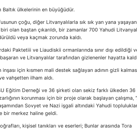
Baltık ülkelerinin en büyüğüdür.
üfusunun çoğu, diğer Litvanyalılarla sık sık yan yana yaşaya
 biri olan baştan çıkarıldı, bir zamanlar 700 Yahudi Litvanyal
ldürüldü veya kaçmak zorunda kaldı.
aki Paktetiii ve Liaudiskii ormanlarında sınır dışı edildiği v
aşaran ve Litvanyalılar tarafından gizlenenler hayatta kaldı
inşası için kısmen mali destek sağlayan adının gizli kalmas
ve vahşetten ilham aldı.
U Eğitim Derneği ve 36 şirketi olan sekiz farklı ülkeden 36 
rlığının korunması için bir proje olarak başlayan çalışma, “
aşamından Sovyet ve Nazi işgali altındaki Yahudi topluluklar
 bir merkez haline geldi.
oğrafları, kişisel tanıkları ve eserleri; Bunlar arasında Tora