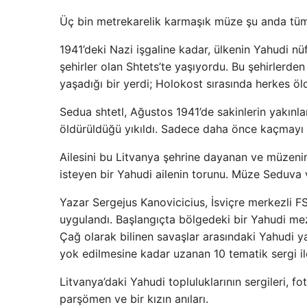
Üç bin metrekarelik karmaşık müze şu anda tüm 
1941’deki Nazi işgaline kadar, ülkenin Yahudi n
şehirler olan Shtets’te yaşıyordu. Bu şehirlerden
yaşadığı bir yerdi; Holokost sırasında herkes ö
Sedua shtetl, Ağustos 1941’de sakinlerin yakınlard
öldürüldüğü yıkıldı. Sadece daha önce kaçmayı b
Ailesini bu Litvanya şehrine dayanan ve müzenin 
isteyen bir Yahudi ailenin torunu. Müze Seduva 
Yazar Sergejus Kanovicicius, İsviçre merkezli FS
uygulandı. Başlangıçta bölgedeki bir Yahudi meza
Çağ olarak bilinen savaşlar arasındaki Yahudi y
yok edilmesine kadar uzanan 10 tematik sergi ile
Litvanya’daki Yahudi topluluklarının sergileri, fot
parşömen ve bir kızın anıları.