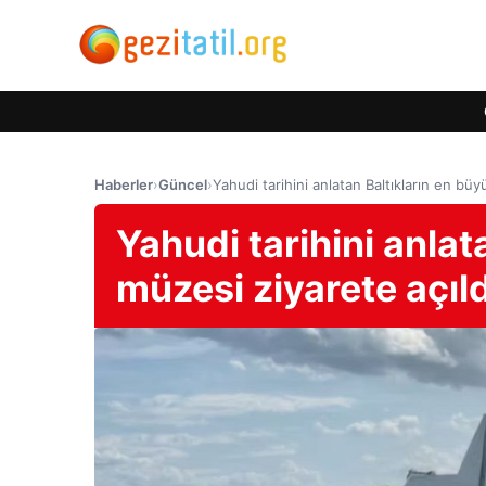
Haberler
›
Güncel
›
Yahudi tarihini anlatan Baltıkların en büy
Yahudi tarihini anlat
müzesi ziyarete açıld