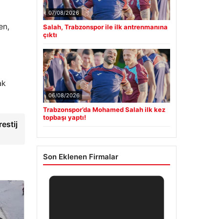
07/08/2026
en,
Salah, Trabzonspor ile ilk antrenmanına
çıktı
ak
06/08/2026
Trabzonspor’da Mohamed Salah ilk kez
topbaşı yaptı!
estij
Son Eklenen Firmalar