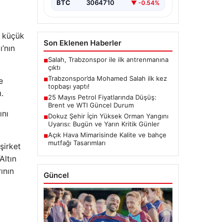
BTC
3064710
▼ -0.54%
n küçük
Son Eklenen Haberler
ı’nın
Salah, Trabzonspor ile ilk antrenmanına
■
çıktı
Trabzonspor’da Mohamed Salah ilk kez
e
■
topbaşı yaptı!
.
25 Mayıs Petrol Fiyatlarında Düşüş:
■
Brent ve WTI Güncel Durum
ını
Dokuz Şehir İçin Yüksek Orman Yangını
■
Uyarısı: Bugün ve Yarın Kritik Günler
Açık Hava Mimarisinde Kalite ve bahçe
■
mutfağı Tasarımları
şirket
Altın
ının
Güncel