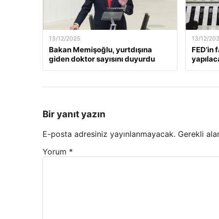
13/12/2025
13/12/20
Bakan Memişoğlu, yurtdışına
FED’in 
giden doktor sayısını duyurdu
yapılac
Bir yanıt yazın
E-posta adresiniz yayınlanmayacak.
Gerekli ala
Yorum
*