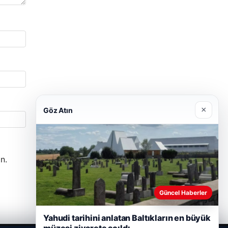
×
Göz Atın
n.
Güncel Haberler
Yahudi tarihini anlatan Baltıkların en büyük