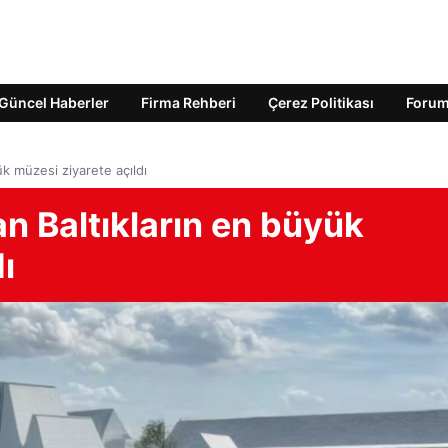
Güncel Haberler
Firma Rehberi
Çerez Politikası
Foru
ük müzesi ziyarete açıldı
an Baltıkların en büyük
ı