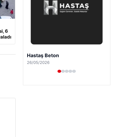
i, 6
aladı
Enes Kaplan Avukatlık Bürosu
28/04/2026