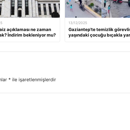
25
13/12/2025
faiz açıklaması ne zaman
Gaziantep’te temizlik görevlis
ak? İndirim bekleniyor mu?
yaşındaki çocuğu bıçakla yar
nlar
*
ile işaretlenmişlerdir