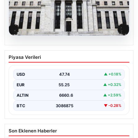
08.08.2026
Fed faizi sabit tuttu
Piyasa Verileri
USD
47.74
▲ +0.18%
EUR
55.25
▲ +0.32%
ALTIN
6660.6
▲ +2.59%
BTC
3086875
▼ -0.28%
Son Eklenen Haberler