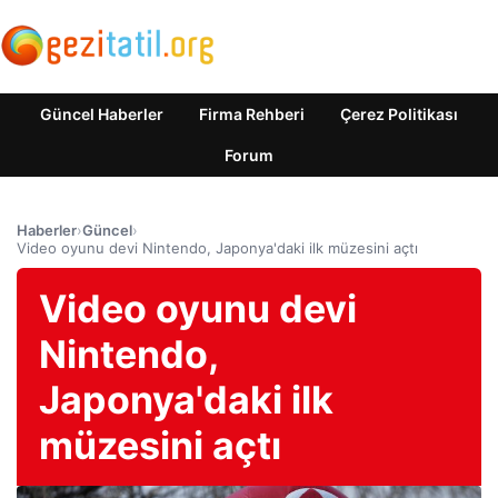
Güncel Haberler
Firma Rehberi
Çerez Politikası
Forum
Haberler
›
Güncel
›
Video oyunu devi Nintendo, Japonya'daki ilk müzesini açtı
Video oyunu devi
Nintendo,
Japonya'daki ilk
müzesini açtı