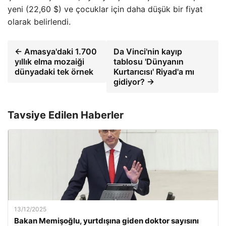
yeni (22,60 $) ve çocuklar için daha düşük bir fiyat
olarak belirlendi.
← Amasya'daki 1.700
Da Vinci'nin kayıp
yıllık elma mozaiği
tablosu 'Dünyanın
dünyadaki tek örnek
Kurtarıcısı' Riyad'a mı
gidiyor? →
Tavsiye Edilen Haberler
13/12/2025
Bakan Memişoğlu, yurtdışına giden doktor sayısını