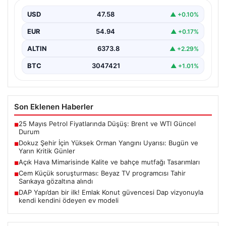
Orman Genel Müdürlüğü, ülkemizin güney ve kuzeybatı
kesimlerinde yer alan toplam dokuz şehri yüksek…
USD
47.58
▲ +0.10%
EUR
54.94
▲ +0.17%
ALTIN
6373.8
▲ +2.29%
BTC
3047421
▲ +1.01%
Son Eklenen Haberler
25 Mayıs Petrol Fiyatlarında Düşüş: Brent ve WTI Güncel
■
Durum
Dokuz Şehir İçin Yüksek Orman Yangını Uyarısı: Bugün ve
■
Yarın Kritik Günler
Açık Hava Mimarisinde Kalite ve bahçe mutfağı Tasarımları
■
Cem Küçük soruşturması: Beyaz TV programcısı Tahir
■
Sarıkaya gözaltına alındı
DAP Yapı’dan bir ilk! Emlak Konut güvencesi Dap vizyonuyla
■
kendi kendini ödeyen ev modeli