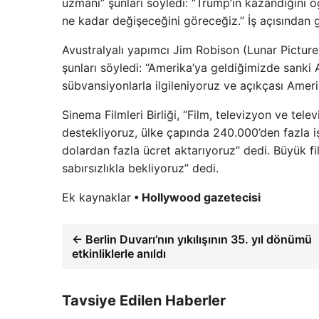
uzmanı” şunları söyledi: “Trump’ın kazandığın
ne kadar değişeceğini göreceğiz.” İş açısından 
Avustralyalı yapımcı Jim Robison (Lunar Pictures
şunları söyledi: “Amerika’ya geldiğimizde sanki A
sübvansiyonlarla ilgileniyoruz ve açıkçası Ameri
Sinema Filmleri Birliği, “Film, televizyon ve tel
destekliyoruz, ülke çapında 240.000’den fazla 
dolardan fazla ücret aktarıyoruz” dedi. Büyük f
sabırsızlıkla bekliyoruz” dedi.
Ek kaynaklar
• Hollywood gazetecisi
← Berlin Duvarı’nın yıkılışının 35. yıl dönümü
etkinliklerle anıldı
Tavsiye Edilen Haberler