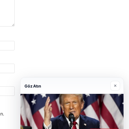
×
Göz Atın
n.