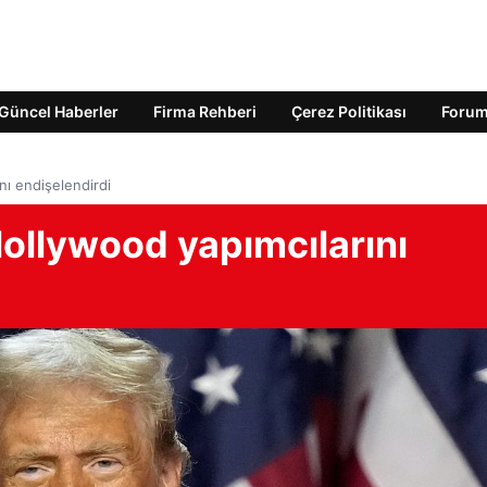
Güncel Haberler
Firma Rehberi
Çerez Politikası
Foru
nı endişelendirdi
ollywood yapımcılarını