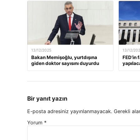
13/12/2025
13/12/20
Bakan Memişoğlu, yurtdışına
FED’in 
giden doktor sayısını duyurdu
yapılac
Bir yanıt yazın
E-posta adresiniz yayınlanmayacak.
Gerekli ala
Yorum
*