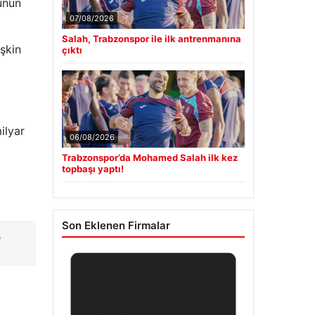
unun
07/08/2026
Salah, Trabzonspor ile ilk antrenmanına
işkin
çıktı
ilyar
06/08/2026
Trabzonspor’da Mohamed Salah ilk kez
topbaşı yaptı!
Son Eklenen Firmalar
3