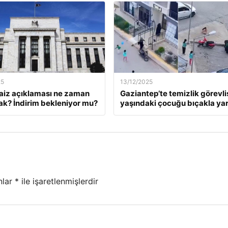
25
13/12/2025
faiz açıklaması ne zaman
Gaziantep’te temizlik görevlis
ak? İndirim bekleniyor mu?
yaşındaki çocuğu bıçakla yar
nlar
*
ile işaretlenmişlerdir