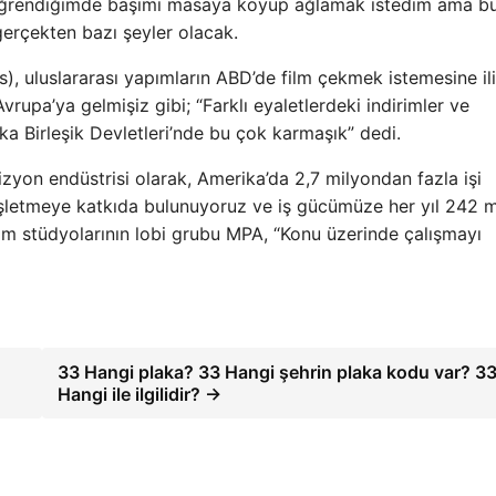
ı öğrendiğimde başımı masaya koyup ağlamak istedim ama b
gerçekten bazı şeyler olacak.
), uluslararası yapımların ABD’de film çekmek istemesine il
vrupa’ya gelmişiz gibi; “Farklı eyaletlerdeki indirimler ve
ka Birleşik Devletleri’nde bu çok karmaşık” dedi.
evizyon endüstrisi olarak, Amerika’da 2,7 milyondan fazla işi
işletmeye katkıda bulunuyoruz ve iş gücümüze her yıl 242 m
ilm stüdyolarının lobi grubu MPA, “Konu üzerinde çalışmayı
33 Hangi plaka? 33 Hangi şehrin plaka kodu var? 3
Hangi ile ilgilidir? →