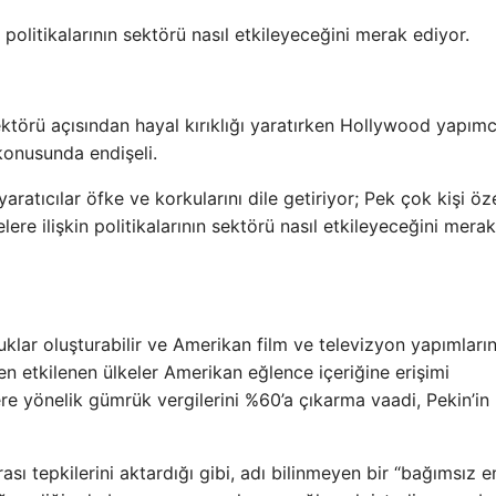
litikalarının sektörü nasıl etkileyeceğini merak ediyor.
ktörü açısından hayal kırıklığı yaratırken Hollywood yapımcı
konusunda endişeli.
atıcılar öfke ve korkularını dile getiriyor; Pek çok kişi öze
elere ilişkin politikalarının sektörü nasıl etkileyeceğini merak
luklar oluşturabilir ve Amerikan film ve televizyon yapımların
inden etkilenen ülkeler Amerikan eğlence içeriğine erişimi
ere yönelik gümrük vergilerini %60’a çıkarma vaadi, Pekin’in
 tepkilerini aktardığı gibi, adı bilinmeyen bir “bağımsız e