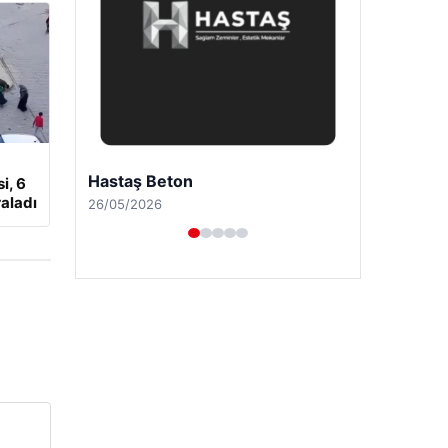
Enes Kaplan Avukatlık Bürosu
i, 6
aladı
28/04/2026