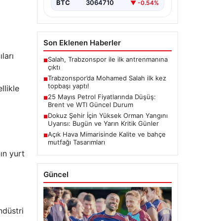
BTC
3064710
▼ -0.54%
Son Eklenen Haberler
ları
Salah, Trabzonspor ile ilk antrenmanına
■
çıktı
Trabzonspor’da Mohamed Salah ilk kez
■
topbaşı yaptı!
llikle
25 Mayıs Petrol Fiyatlarında Düşüş:
■
Brent ve WTI Güncel Durum
Dokuz Şehir İçin Yüksek Orman Yangını
■
Uyarısı: Bugün ve Yarın Kritik Günler
Açık Hava Mimarisinde Kalite ve bahçe
■
mutfağı Tasarımları
ın yurt
Güncel
ndüstri