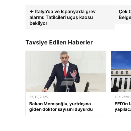
← İtalya’da ve İspanya’da grev
Çek C
alarmı: Tatilcileri uçuş kaosu
Belge
bekliyor
Tavsiye Edilen Haberler
13/12/2025
13/12/20
Bakan Memişoğlu, yurtdışına
FED’in 
giden doktor sayısını duyurdu
yapılac