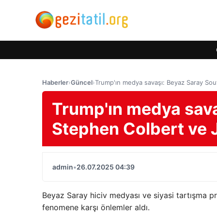
Haberler
›
Güncel
›
Trump'ın medya savaşı: Beyaz Saray Sout
Trump'ın medya sava
Stephen Colbert ve J
admin
•
26.07.2025 04:39
Beyaz Saray hiciv medyası ve siyasi tartışma p
fenomene karşı önlemler aldı.