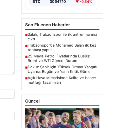
BTC
3064710
▼ -0.54%
Son Eklenen Haberler
Salah, Trabzonspor ile ilk antrenmanına
■
çıktı
Trabzonspor’da Mohamed Salah ilk kez
■
topbaşı yaptı!
25 Mayıs Petrol Fiyatlarında Düşüş:
■
Brent ve WTI Güncel Durum
Dokuz Şehir İçin Yüksek Orman Yangını
■
Uyarısı: Bugün ve Yarın Kritik Günler
Açık Hava Mimarisinde Kalite ve bahçe
■
mutfağı Tasarımları
Güncel