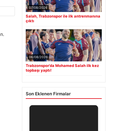
07/08/2026
Salah, Trabzonspor ile ilk antrenmanına
çıktı
n.
06/08/2026
Trabzonspor’da Mohamed Salah ilk kez
topbaşı yaptı!
Son Eklenen Firmalar