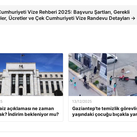
umhuriyeti Vize Rehberi 2025: Başvuru Şartları, Gerekli
ler, Ücretler ve Çek Cumhuriyeti Vize Randevu Detayları →
25
13/12/2025
faiz açıklaması ne zaman
Gaziantep’te temizlik görevlis
ak? İndirim bekleniyor mu?
yaşındaki çocuğu bıçakla yar