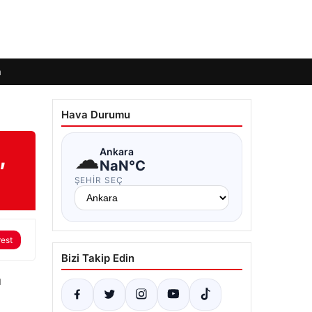
m
Hava Durumu
,
☁
Ankara
NaN°C
ŞEHIR SEÇ
rest
Bizi Takip Edin
ı