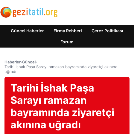
Güncel Haberler
Firma Rehberi
Çerez Politikası
Forum
Haberler
›
Güncel
›
Tarihi İshak Paşa Sarayı ramazan bayramında ziyaretçi akınına
uğradı
Tarihi İshak Paşa
Sarayı ramazan
bayramında ziyaretçi
akınına uğradı