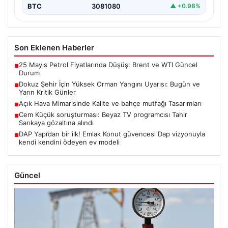
BTC
3081080
▲ +0.98%
Son Eklenen Haberler
25 Mayıs Petrol Fiyatlarında Düşüş: Brent ve WTI Güncel
■
Durum
Dokuz Şehir İçin Yüksek Orman Yangını Uyarısı: Bugün ve
■
Yarın Kritik Günler
Açık Hava Mimarisinde Kalite ve bahçe mutfağı Tasarımları
■
Cem Küçük soruşturması: Beyaz TV programcısı Tahir
■
Sarıkaya gözaltına alındı
DAP Yapı’dan bir ilk! Emlak Konut güvencesi Dap vizyonuyla
■
kendi kendini ödeyen ev modeli
Güncel