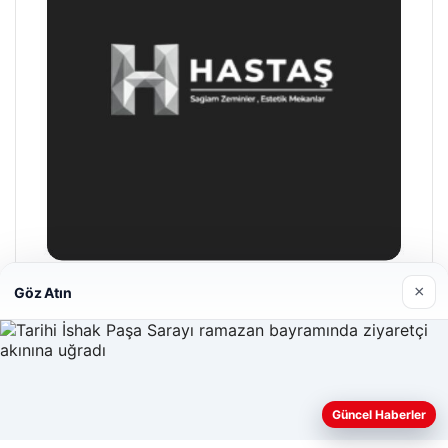
×
Göz Atın
Enes Kaplan Avukatlık Bürosu
28/04/2026
Güncel Haberler
Web sitemizi nasıl kullandığınızı daha iyi anlayabilmek,