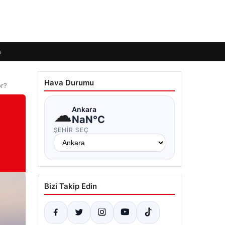
m
Hava Durumu
or?
☁
Ankara
NaN°C
ŞEHIR SEÇ
Bizi Takip Edin