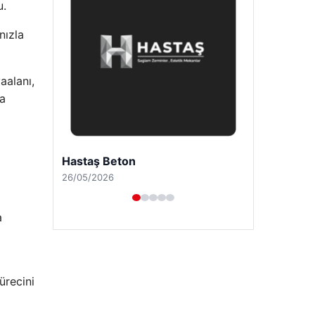
u.
nızla
aalanı,
a
Enes Kaplan Avukatlık Bürosu
28/04/2026
a
ürecini