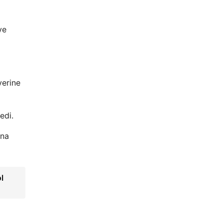
ve
yerine
edi.
ına
l