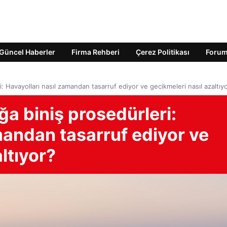
Güncel Haberler
Firma Rehberi
Çerez Politikası
Foru
i: Havayolları nasıl zamandan tasarruf ediyor ve gecikmeleri nasıl azaltıy
ğa biniş prosedürleri:
mandan tasarruf ediyor ve
ltıyor?