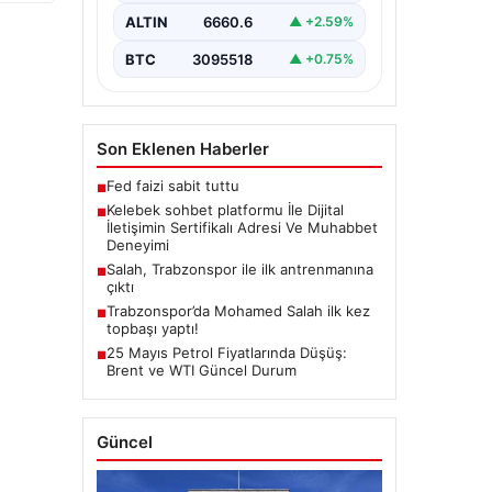
Dijital ortamında insanların kaliteli
bir tarzda iletişim kurması büyük
ALTIN
6660.6
▲ +2.59%
bir hassasiyet taşımaktadır. Halen
pek…
BTC
3095518
▲ +0.75%
Son Eklenen Haberler
Fed faizi sabit tuttu
■
Kelebek sohbet platformu İle Dijital
■
İletişimin Sertifikalı Adresi Ve Muhabbet
Deneyimi
Salah, Trabzonspor ile ilk antrenmanına
■
çıktı
Trabzonspor’da Mohamed Salah ilk kez
■
topbaşı yaptı!
25 Mayıs Petrol Fiyatlarında Düşüş:
■
Brent ve WTI Güncel Durum
Güncel