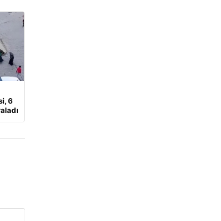
i, 6
aladı