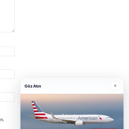
×
Göz Atın
n.