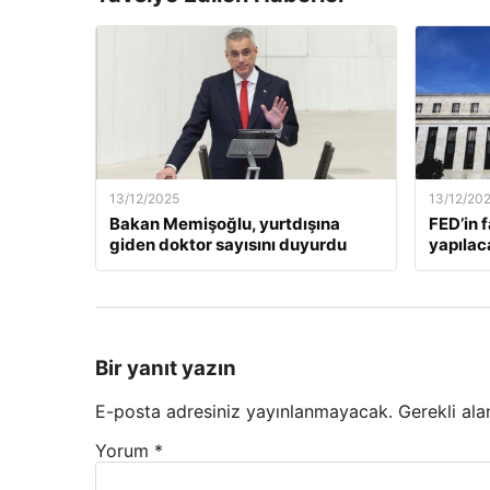
13/12/2025
13/12/20
Bakan Memişoğlu, yurtdışına
FED’in 
giden doktor sayısını duyurdu
yapılac
Bir yanıt yazın
E-posta adresiniz yayınlanmayacak.
Gerekli ala
Yorum
*