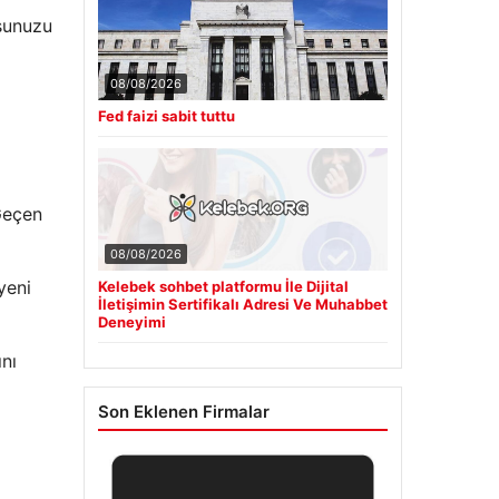
uşunuzu
08/08/2026
Fed faizi sabit tuttu
Geçen
08/08/2026
yeni
Kelebek sohbet platformu İle Dijital
İletişimin Sertifikalı Adresi Ve Muhabbet
Deneyimi
nı
Son Eklenen Firmalar