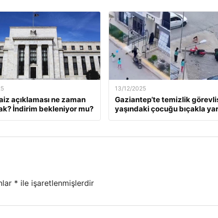
25
13/12/2025
faiz açıklaması ne zaman
Gaziantep’te temizlik görevlis
ak? İndirim bekleniyor mu?
yaşındaki çocuğu bıçakla yar
nlar
*
ile işaretlenmişlerdir