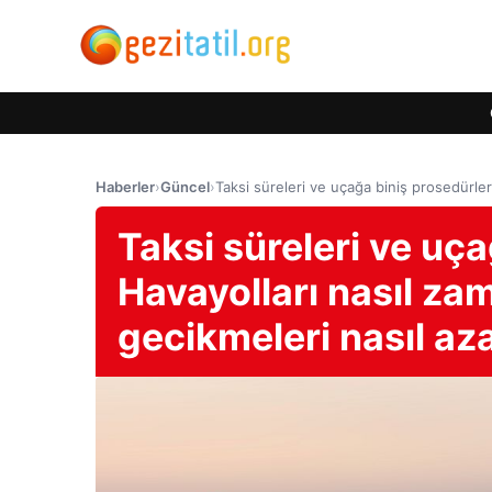
Haberler
›
Güncel
›
Taksi süreleri ve uçağa biniş prosedürler
Taksi süreleri ve uça
Havayolları nasıl za
gecikmeleri nasıl aza