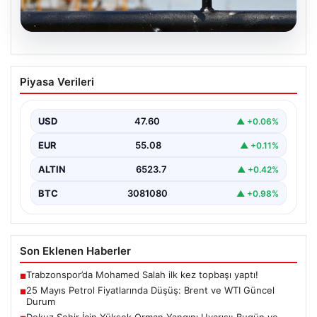
05.08.2026
25 Mayıs Petrol Fiyatlarında Düşüş:
Piyasa Verileri
Brent ve WTI Güncel Durum
Küresel enerji piyasalarının en önemli gündem
maddelerinden biri olan petrol fiyatlarındaki hareketlilik,
USD
47.60
▲ +0.06%
özellikle Orta…
EUR
55.08
▲ +0.11%
ALTIN
6523.7
▲ +0.42%
BTC
3081080
▲ +0.98%
Son Eklenen Haberler
Trabzonspor’da Mohamed Salah ilk kez topbaşı yaptı!
■
25 Mayıs Petrol Fiyatlarında Düşüş: Brent ve WTI Güncel
■
Durum