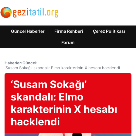
Güncel Haberler
Firma Rehberi
Çerez Politikası
Forum
Haberler
›
Güncel
›
‘Susam Sokağı’ skandalı: Elmo karakterinin X hesabı hacklendi
‘Susam Sokağı’
skandalı: Elmo
karakterinin X hesabı
hacklendi