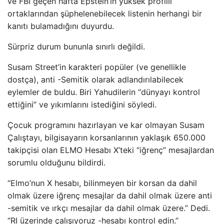
ve FBI geçen hafta Epstein’ın yüksek profilli
ortaklarından şüphelenebilecek listenin herhangi bir
kanıtı bulamadığını duyurdu.
Sürpriz durum bununla sınırlı değildi.
Susam Street’in karakteri popüler (ve genellikle
dostça), anti -Semitik olarak adlandırılabilecek
eylemler de buldu. Biri Yahudilerin “dünyayı kontrol
ettiğini” ve yıkımlarını istediğini söyledi.
Çocuk programını hazırlayan ve kar olmayan Susam
Çalıştayı, bilgisayarın korsanlarının yaklaşık 650.000
takipçisi olan ELMO Hesabı X’teki “iğrenç” mesajlardan
sorumlu olduğunu bildirdi.
“Elmo’nun X hesabı, bilinmeyen bir korsan da dahil
olmak üzere iğrenç mesajlar da dahil olmak üzere anti
-semitik ve ırkçı mesajlar da dahil olmak üzere.” Dedi.
“RI üzerinde çalışıyoruz -hesabı kontrol edin.”