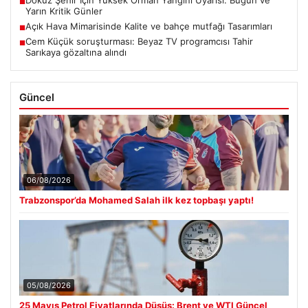
Dokuz Şehir İçin Yüksek Orman Yangını Uyarısı: Bugün ve
■
Yarın Kritik Günler
Açık Hava Mimarisinde Kalite ve bahçe mutfağı Tasarımları
■
Cem Küçük soruşturması: Beyaz TV programcısı Tahir
■
Sarıkaya gözaltına alındı
Güncel
06/08/2026
Trabzonspor’da Mohamed Salah ilk kez topbaşı yaptı!
05/08/2026
25 Mayıs Petrol Fiyatlarında Düşüş: Brent ve WTI Güncel