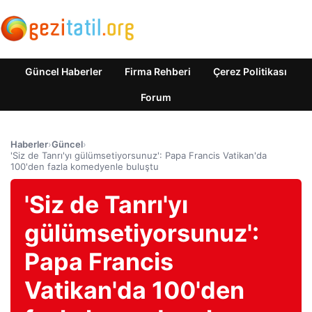
Güncel Haberler
Firma Rehberi
Çerez Politikası
Forum
Haberler
›
Güncel
›
'Siz de Tanrı'yı ​​gülümsetiyorsunuz': Papa Francis Vatikan'da
100'den fazla komedyenle buluştu
'Siz de Tanrı'yı ​​
gülümsetiyorsunuz':
Papa Francis
Vatikan'da 100'den