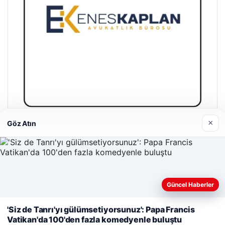
×
Göz Atın
Enes Kaplan Avukatlık Bürosu
28/04/2026
Güncel Haberler
Web sitemizi nasıl kullandığınızı daha iyi anlayabilmek,
deneyiminizi kişiselleştirmek ve geliştirmek amacıyla çerezler
'Siz de Tanrı'yı ​​gülümsetiyorsunuz': Papa Francis
kullanıyoruz.
Çerez Politikamız
Vatikan'da 100'den fazla komedyenle buluştu
© 2026 Gezi Tatil – Güncel Seyahat Haberleri