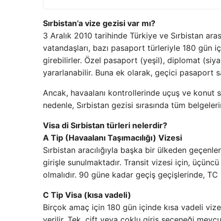
Sırbistan’a vize gezisi var mı?
3 Aralık 2010 tarihinde Türkiye ve Sırbistan a
vatandaşları, bazı pasaport türleriyle 180 gün 
girebilirler. Özel pasaport (yeşil), diplomat (si
yararlanabilir. Buna ek olarak, geçici pasaport sa
Ancak, havaalanı kontrollerinde uçuş ve konut sağ
nedenle, Sırbistan gezisi sırasında tüm belgeleri
Visa di Sırbistan türleri nelerdir?
A Tip (Havaalanı Taşımacılığı) Vizesi
Sırbistan aracılığıyla başka bir ülkeden geçenler 
girişle sunulmaktadır. Transit vizesi için, üçünc
olmalıdır. 90 güne kadar geçiş geçişlerinde, TC 
C Tip Visa (kısa vadeli)
Birçok amaç için 180 gün içinde kısa vadeli vize, 
verilir. Tek, çift veya çoklu giriş seçeneği mev