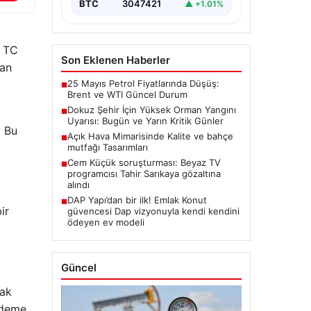
BTC
3047421
▲ +1.01%
, TC
Son Eklenen Haberler
dan
25 Mayıs Petrol Fiyatlarında Düşüş:
■
Brent ve WTI Güncel Durum
Dokuz Şehir İçin Yüksek Orman Yangını
■
Uyarısı: Bugün ve Yarın Kritik Günler
. Bu
Açık Hava Mimarisinde Kalite ve bahçe
■
mutfağı Tasarımları
Cem Küçük soruşturması: Beyaz TV
■
programcısı Tahir Sarıkaya gözaltına
alındı
DAP Yapı’dan bir ilk! Emlak Konut
■
ir
güvencesi Dap vizyonuyla kendi kendini
ödeyen ev modeli
Güncel
rak
 ödeme