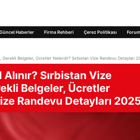
Güncel Haberler
Firma Rehberi
Çerez Politikası
Foru
rı, Gerekli Belgeler, Ücretler Nelerdir? Sırbistan Vize Randevu Detayları 
l Alınır? Sırbistan Vize
ekli Belgeler, Ücretler
Vize Randevu Detayları 202