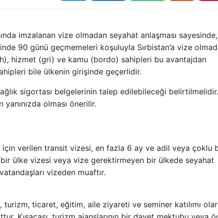
rasında imzalanan vize olmadan seyahat anlaşması sayesinde
içinde 90 günü geçmemeleri koşuluyla Sırbistan’a vize olma
yah), hizmet (gri) ve kamu (bordo) sahipleri bu avantajdan
hipleri bile ülkenin girişinde geçerlidir.
lık sigortası belgelerinin talep edilebileceği belirtilmelidir
n yanınızda olması önerilir.
için verilen transit vizesi, en fazla 6 ay ve adil veya çoklu b
ü bir ülke vizesi veya vize gerektirmeyen bir ülkede seyahat
vatandaşları vizeden muaftır.
turizm, ticaret, eğitim, aile ziyareti ve seminer katılımı ola
cuttur. Kısacası, turizm ajanslarının bir davet mektubu veya