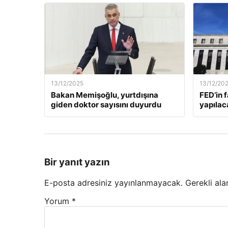
13/12/2025
13/12/20
Bakan Memişoğlu, yurtdışına
FED’in 
giden doktor sayısını duyurdu
yapılac
Bir yanıt yazın
E-posta adresiniz yayınlanmayacak.
Gerekli ala
Yorum
*