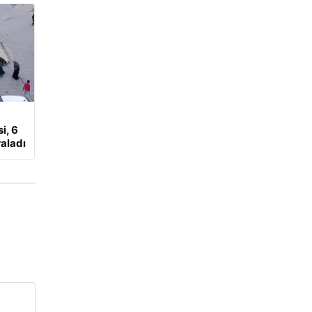
i, 6
aladı