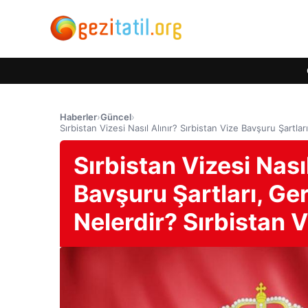
Haberler
›
Güncel
›
Sırbistan Vizesi Nasıl Alınır? Sırbistan Vize Bavşuru Şartla
Sırbistan Vizesi Nası
Bavşuru Şartları, Ger
Nelerdir? Sırbistan 