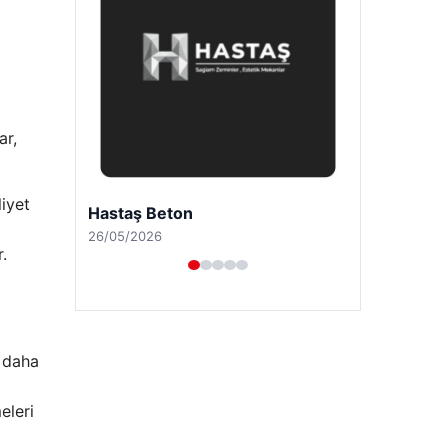
ar,
iyet
Enes Kaplan Avukatlık Bürosu
28/04/2026
.
e daha
eleri