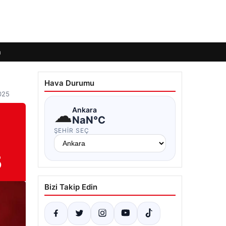
m
Hava Durumu
2025
☁
Ankara
NaN°C
ŞEHIR SEÇ
5
Bizi Takip Edin