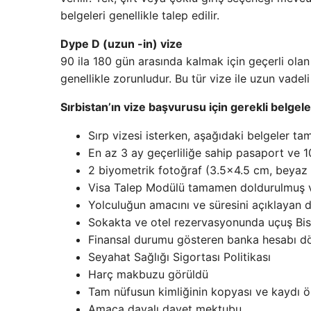
belgeleri genellikle talep edilir.
Dype D (uzun -in) vize
90 ila 180 gün arasında kalmak için geçerli olan 
genellikle zorunludur. Bu tür vize ile uzun vade
Sırbistan’ın vize başvurusu için gerekli belgele
Sırp vizesi isterken, aşağıdaki belgeler ta
En az 3 ay geçerliliğe sahip pasaport ve 1
2 biyometrik fotoğraf (3.5×4.5 cm, beyaz 
Visa Talep Modülü tamamen doldurulmuş v
Yolculuğun amacını ve süresini açıklayan d
Sokakta ve otel rezervasyonunda uçuş Bi
Finansal durumu gösteren banka hesabı dö
Seyahat Sağlığı Sigortası Politikası
Harç makbuzu görüldü
Tam nüfusun kimliğinin kopyası ve kaydı ö
Amaca dayalı davet mektubu