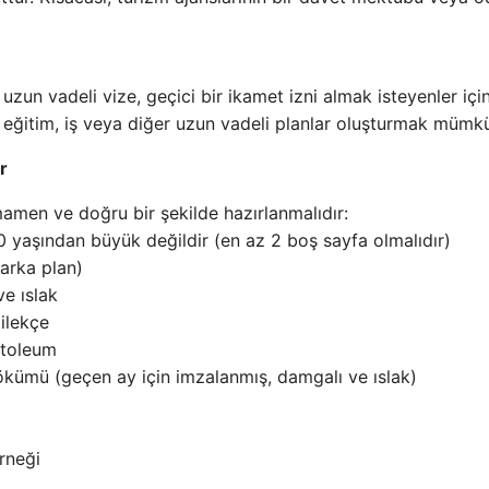
uzun vadeli vize, geçici bir ikamet izni almak isteyenler içi
li eğitim, iş veya diğer uzun vadeli planlar oluşturmak mümk
r
mamen ve doğru bir şekilde hazırlanmalıdır:
0 yaşından büyük değildir (en az 2 boş sayfa olmalıdır)
arka plan)
e ıslak
ilekçe
stoleum
kümü (geçen ay için imzalanmış, damgalı ve ıslak)
rneği