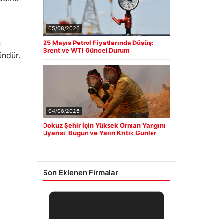
05/08/2026
n
25 Mayıs Petrol Fiyatlarında Düşüş:
Brent ve WTI Güncel Durum
ündür.
04/08/2026
Dokuz Şehir İçin Yüksek Orman Yangını
Uyarısı: Bugün ve Yarın Kritik Günler
Son Eklenen Firmalar