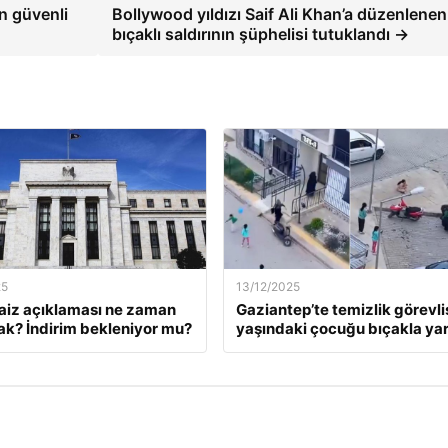
n güvenli
Bollywood yıldızı Saif Ali Khan’a düzenlenen
bıçaklı saldırının şüphelisi tutuklandı →
25
13/12/2025
faiz açıklaması ne zaman
Gaziantep’te temizlik görevlis
ak? İndirim bekleniyor mu?
yaşındaki çocuğu bıçakla yar