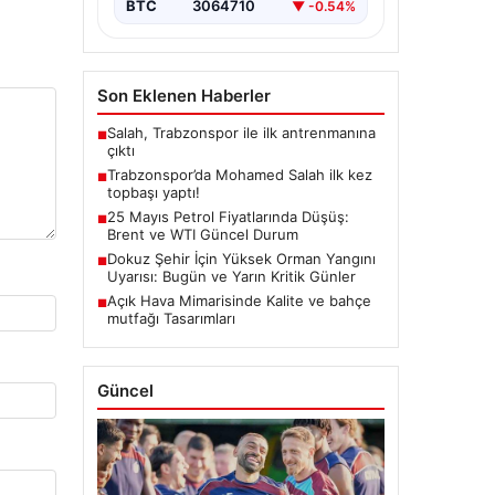
BTC
3064710
▼ -0.54%
Son Eklenen Haberler
Salah, Trabzonspor ile ilk antrenmanına
■
çıktı
Trabzonspor’da Mohamed Salah ilk kez
■
topbaşı yaptı!
25 Mayıs Petrol Fiyatlarında Düşüş:
■
Brent ve WTI Güncel Durum
Dokuz Şehir İçin Yüksek Orman Yangını
■
Uyarısı: Bugün ve Yarın Kritik Günler
Açık Hava Mimarisinde Kalite ve bahçe
■
mutfağı Tasarımları
Güncel