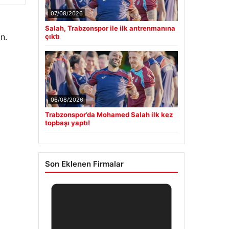
07/08/2026
Salah, Trabzonspor ile ilk antrenmanına
n.
çıktı
06/08/2026
Trabzonspor’da Mohamed Salah ilk kez
topbaşı yaptı!
Son Eklenen Firmalar