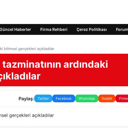
Güncel Haberler
Firma Rehberi
Çerez Politikası
Foru
i bilimsel gerçekleri açıkladılar
m tazminatının ardındaki
çıkladılar
Paylaş:
Twitter
Facebook
WhatsApp
Reddit
Pinte
msel gerçekleri açıkladılar