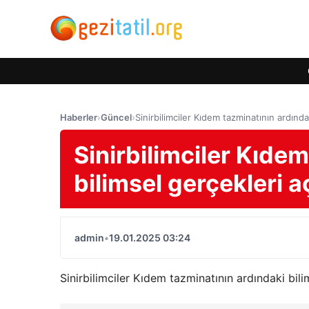
Haberler
›
Güncel
›
Sinirbilimciler Kıdem tazminatının ardındak
Sinirbilimciler Kıde
bilimsel gerçekleri a
admin
•
19.01.2025 03:24
Sinirbilimciler Kıdem tazminatının ardındaki bili