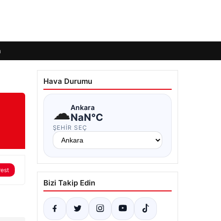
m
Hava Durumu
☁
Ankara
NaN°C
ŞEHIR SEÇ
rest
Bizi Takip Edin