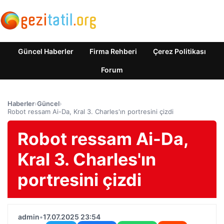
Güncel Haberler
Firma Rehberi
Çerez Politikası
Forum
Haberler
›
Güncel
›
Robot ressam Ai-Da, Kral 3. Charles'ın portresini çizdi
Robot ressam Ai-Da,
Kral 3. Charles'ın
portresini çizdi
admin
•
17.07.2025 23:54