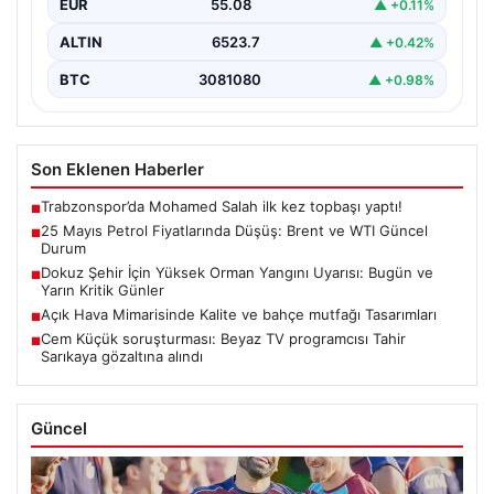
EUR
55.08
▲ +0.11%
ALTIN
6523.7
▲ +0.42%
BTC
3081080
▲ +0.98%
Son Eklenen Haberler
Trabzonspor’da Mohamed Salah ilk kez topbaşı yaptı!
■
25 Mayıs Petrol Fiyatlarında Düşüş: Brent ve WTI Güncel
■
Durum
Dokuz Şehir İçin Yüksek Orman Yangını Uyarısı: Bugün ve
■
Yarın Kritik Günler
Açık Hava Mimarisinde Kalite ve bahçe mutfağı Tasarımları
■
Cem Küçük soruşturması: Beyaz TV programcısı Tahir
■
Sarıkaya gözaltına alındı
Güncel