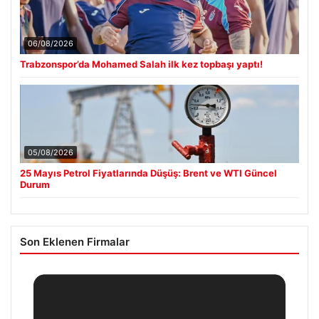
06/08/2026
Trabzonspor’da Mohamed Salah ilk kez topbaşı yaptı!
05/08/2026
25 Mayıs Petrol Fiyatlarında Düşüş: Brent ve WTI Güncel
Durum
Son Eklenen Firmalar