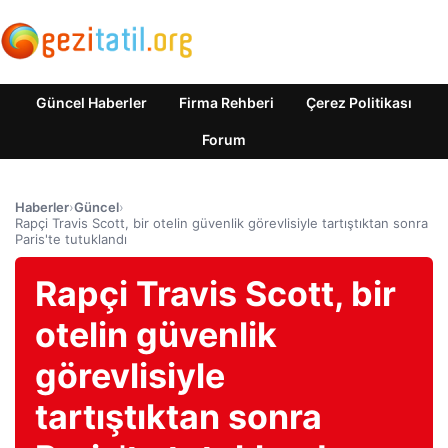
Güncel Haberler
Firma Rehberi
Çerez Politikası
Forum
Haberler
›
Güncel
›
Rapçi Travis Scott, bir otelin güvenlik görevlisiyle tartıştıktan sonra
Paris'te tutuklandı
Rapçi Travis Scott, bir
otelin güvenlik
görevlisiyle
tartıştıktan sonra