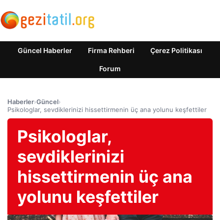
Güncel Haberler
Firma Rehberi
Çerez Politikası
Forum
Haberler
›
Güncel
›
Psikologlar, sevdiklerinizi hissettirmenin üç ana yolunu keşfettiler
Psikologlar,
sevdiklerinizi
hissettirmenin üç ana
yolunu keşfettiler