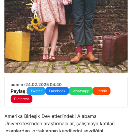
admin
•
24.02.2025 04:40
Paylaş:
Twitter
Facebook
WhatsApp
Reddit
Pinterest
Amerika Birleşik Devletleri’ndeki Alabama
Üniversitesi’nden araştırmacılar, çalışmaya katılan
insanlardan, ortaklarının kendilerini sevdiğini