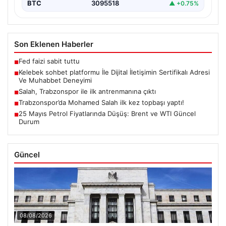
BTC
3095518
▲ +0.75%
Son Eklenen Haberler
Fed faizi sabit tuttu
■
Kelebek sohbet platformu İle Dijital İletişimin Sertifikalı Adresi
■
Ve Muhabbet Deneyimi
Salah, Trabzonspor ile ilk antrenmanına çıktı
■
Trabzonspor’da Mohamed Salah ilk kez topbaşı yaptı!
■
25 Mayıs Petrol Fiyatlarında Düşüş: Brent ve WTI Güncel
■
Durum
Güncel
08/08/2026