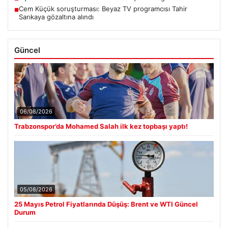
Cem Küçük soruşturması: Beyaz TV programcısı Tahir
■
Sarıkaya gözaltına alındı
Güncel
06/08/2026
Trabzonspor’da Mohamed Salah ilk kez topbaşı yaptı!
05/08/2026
25 Mayıs Petrol Fiyatlarında Düşüş: Brent ve WTI Güncel
Durum