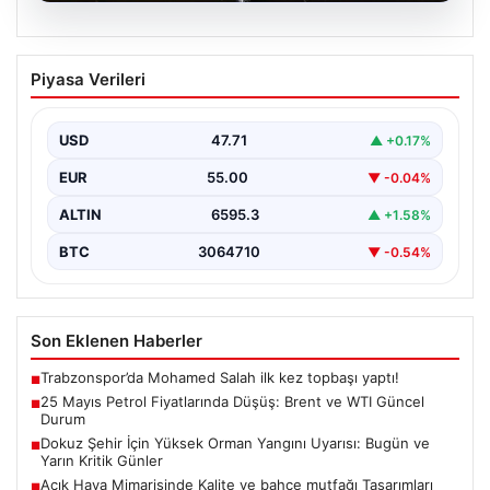
05.08.2026
25 Mayıs Petrol Fiyatlarında Düşüş:
Piyasa Verileri
Brent ve WTI Güncel Durum
Küresel enerji piyasalarının en önemli gündem
maddelerinden biri olan petrol fiyatlarındaki hareketlilik,
USD
47.71
▲ +0.17%
özellikle Orta…
EUR
55.00
▼ -0.04%
ALTIN
6595.3
▲ +1.58%
BTC
3064710
▼ -0.54%
Son Eklenen Haberler
Trabzonspor’da Mohamed Salah ilk kez topbaşı yaptı!
■
25 Mayıs Petrol Fiyatlarında Düşüş: Brent ve WTI Güncel
■
Durum
Dokuz Şehir İçin Yüksek Orman Yangını Uyarısı: Bugün ve
■
Yarın Kritik Günler
Açık Hava Mimarisinde Kalite ve bahçe mutfağı Tasarımları
■