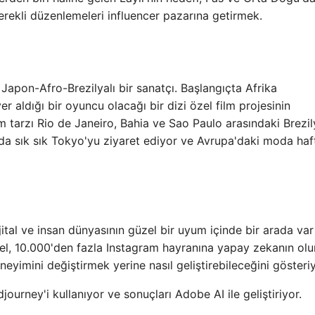
rekli düzenlemeleri influencer pazarına getirmek.
apon-Afro-Brezilyalı bir sanatçı. Başlangıçta Afrika
yer aldığı bir oyuncu olacağı bir dizi özel film projesinin
m tarzı Rio de Janeiro, Bahia ve Sao Paulo arasındaki Brezi
da sık sık Tokyo'yu ziyaret ediyor ve Avrupa'daki moda haft
jital ve insan dünyasının güzel bir uyum içinde bir arada var
üzel, 10.000'den fazla Instagram hayranına yapay zekanın ol
neyimini değiştirmek yerine nasıl geliştirebileceğini gösteriy
djourney'i kullanıyor ve sonuçları Adobe AI ile geliştiriyor.