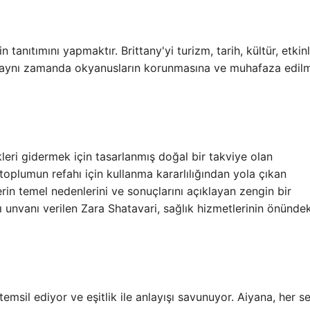
 tanıtımını yapmaktır. Brittany'yi turizm, tarih, kültür, etkinl
, aynı zamanda okyanusların korunmasına ve muhafaza edil
leri gidermek için tasarlanmış doğal bir takviye olan
toplumun refahı için kullanma kararlılığından yola çıkan
erin temel nedenlerini ve sonuçlarını açıklayan zengin bir
sı unvanı verilen Zara Shatavari, sağlık hizmetlerinin önündek
temsil ediyor ve eşitlik ile anlayışı savunuyor. Aiyana, her s