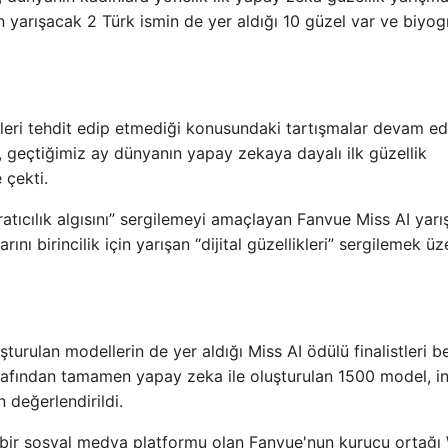
için yarışacak 2 Türk ismin de yer aldığı 10 güzel var ve biyogr
kleri tehdit edip etmediği konusundaki tartışmalar devam ed
 geçtiğimiz ay dünyanın yapay zekaya dayalı ilk güzellik
 çekti.
tıcılık algısını” sergilemeyi amaçlayan Fanvue Miss AI yarı
nı birincilik için yarışan “dijital güzellikleri” sergilemek üz
turulan modellerin de yer aldığı Miss AI ödülü finalistleri be
arafından tamamen yapay zeka ile oluşturulan 1500 model, i
n değerlendirildi.
i bir sosyal medya platformu olan Fanvue'nun kurucu ortağı 