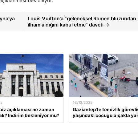
açıklanması bekleniyor.
ayna'ya
Louis Vuitton'a “geleneksel Romen bluzundan
ilham aldığını kabul etme” daveti →
25
13/12/2025
faiz açıklaması ne zaman
Gaziantep’te temizlik görevlis
ak? İndirim bekleniyor mu?
yaşındaki çocuğu bıçakla yar