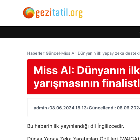
Haberler
›
Güncel
›
Miss AI: Dünyanın ilk yapay zeka destekli 
Miss AI: Dünyanın ilk
yarışmasının finalistl
admin
•
08.06.2024 18:13
•
Güncellendi: 08.06.202
Bu haberin ilk yayınlandığı dil İngilizcedir.
Dünya Yapay Zeka Yaratıcıları Ödülleri (WAICA),