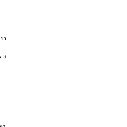
rın
daki
en,