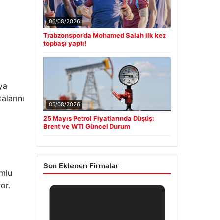
06/08/2026
Trabzonspor’da Mohamed Salah ilk kez
topbaşı yaptı!
lya
alarını
05/08/2026
25 Mayıs Petrol Fiyatlarında Düşüş:
Brent ve WTI Güncel Durum
Son Eklenen Firmalar
umlu
or.