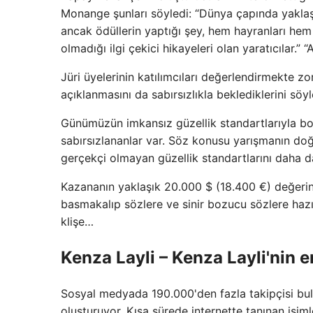
Monange şunları söyledi: “Dünya çapında yaklaş
ancak ödüllerin yaptığı şey, hem hayranları hem 
olmadığı ilgi çekici hikayeleri olan yaratıcılar.”
Jüri üyelerinin katılımcıları değerlendirmekte 
açıklanmasını da sabırsızlıkla beklediklerini söyl
Günümüzün imkansız güzellik standartlarıyla 
sabırsızlananlar var. Söz konusu yarışmanın doğ
gerçekçi olmayan güzellik standartlarını daha da
Kazananın yaklaşık 20.000 $ (18.400 €) değerind
basmakalıp sözlere ve sinir bozucu sözlere hazır
klişe…
Kenza Layli – Kenza Layli'nin en
Sosyal medyada 190.000'den fazla takipçisi bulu
oluşturuyor. Kısa sürede internette tanınan isiml