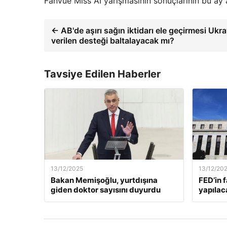
Fanvue Miss AI yarışmasının sonuçlarının bu ay 
← AB'de aşırı sağın iktidarı ele geçirmesi Ukr
verilen desteği baltalayacak mı?
Tavsiye Edilen Haberler
13/12/2025
13/12/20
Bakan Memişoğlu, yurtdışına
FED’in 
giden doktor sayısını duyurdu
yapılac