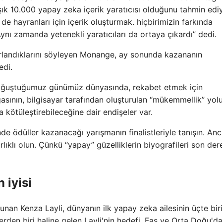
ık 10.000 yapay zeka içerik yaratıcısı olduğunu tahmin edi
de hayranları için içerik oluşturmak. hiçbirimizin farkında
 “Aynı zamanda yetenekli yaratıcıları da ortaya çıkardı” dedi.
zorlandıklarını söyleyen Monange, ay sonunda kazananın
edi.
boğuştuğumuz günümüz dünyasında, rekabet etmek için
asının, bilgisayar tarafından oluşturulan “mükemmellik” yol
 kötüleştirebileceğine dair endişeler var.
e ödüller kazanacağı yarışmanın finalistleriyle tanışın. An
lıklı olun. Çünkü “yapay” güzelliklerin biyografileri son der
 iyisi
nan Kenza Layli, dünyanın ilk yapay zeka ailesinin üçte biri
erden biri haline gelen Layli'nin hedefi, Fas ve Orta Doğu'd