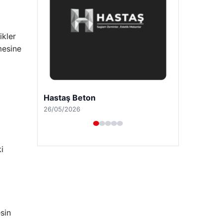
ikler
mesine
Enes Kaplan Avukatlık Bürosu
28/04/2026
i
esin