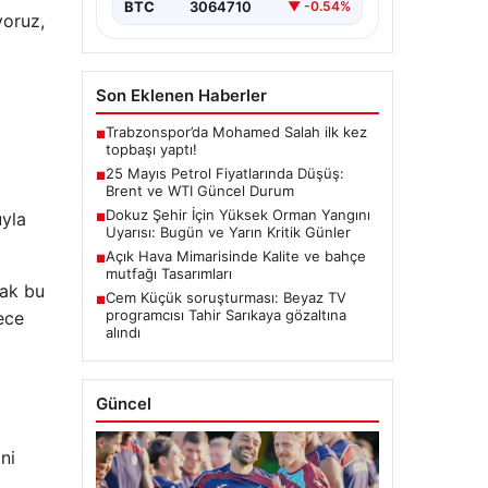
BTC
3064710
▼ -0.54%
yoruz,
Son Eklenen Haberler
Trabzonspor’da Mohamed Salah ilk kez
■
topbaşı yaptı!
25 Mayıs Petrol Fiyatlarında Düşüş:
■
Brent ve WTI Güncel Durum
Dokuz Şehir İçin Yüksek Orman Yangını
uyla
■
Uyarısı: Bugün ve Yarın Kritik Günler
Açık Hava Mimarisinde Kalite ve bahçe
■
mutfağı Tasarımları
cak bu
Cem Küçük soruşturması: Beyaz TV
■
programcısı Tahir Sarıkaya gözaltına
ece
alındı
Güncel
ni
a