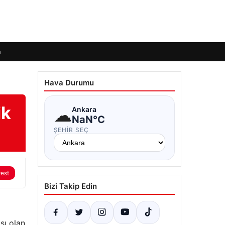
m
Hava Durumu
ik
☁
Ankara
NaN°C
ŞEHIR SEÇ
rest
Bizi Takip Edin
sı olan