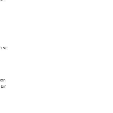
ı ve
son
 bir