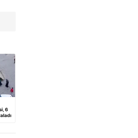
i, 6
aladı