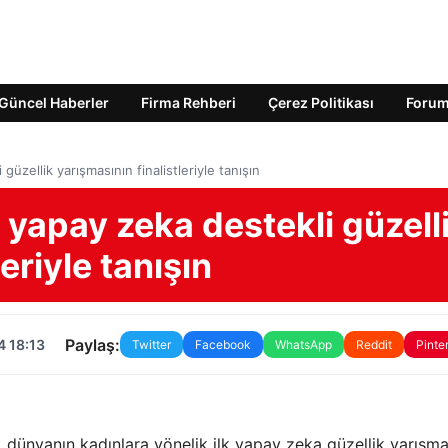
Güncel Haberler
Firma Rehberi
Çerez Politikası
Foru
güzellik yarışmasının finalistleriyle tanışın
 yapay zeka destekli güzell
eriyle tanışın
Paylaş:
4 18:13
Twitter
Facebook
WhatsApp
Reddit
Pinte
 dünyanın kadınlara yönelik ilk yapay zeka güzellik yarışma