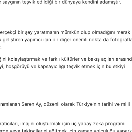
saygının teşvik edildiği bir dünyaya kendini adamıştır.
e gerçekçi bir şey yaratmanın mümkün olup olmadığını merak
geliştiren yapımcı için bir diğer önemli nokta da fotoğrafla
.
iğini kolaylaştırmak ve farklı kültürler ve bakış açıları arasın
i, hoşgörüyü ve kapsayıcılığı teşvik etmek için bu etkiyi
nımlanan Seren Ay, düzenli olarak Türkiye'nin tarihi ve milli
atıcıları, imajını oluşturmak için üç yapay zeka programı
lerde veya takipçilerini eğitmek için zaman yolculuğu yapark