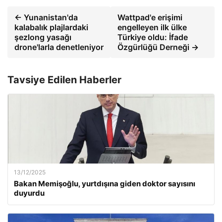
← Yunanistan'da
Wattpad'e erişimi
kalabalık plajlardaki
engelleyen ilk ülke
şezlong yasağı
Türkiye oldu: İfade
drone'larla denetleniyor
Özgürlüğü Derneği →
Tavsiye Edilen Haberler
13/12/2025
Bakan Memişoğlu, yurtdışına giden doktor sayısını
duyurdu