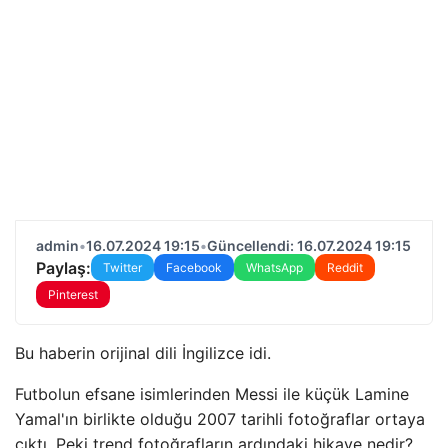
admin
•
16.07.2024 19:15
•
Güncellendi: 16.07.2024 19:15
Paylaş:
Twitter
Facebook
WhatsApp
Reddit
Pinterest
Bu haberin orijinal dili İngilizce idi.
Futbolun efsane isimlerinden Messi ile küçük Lamine
Yamal'ın birlikte olduğu 2007 tarihli fotoğraflar ortaya
çıktı. Peki trend fotoğrafların ardındaki hikaye nedir?