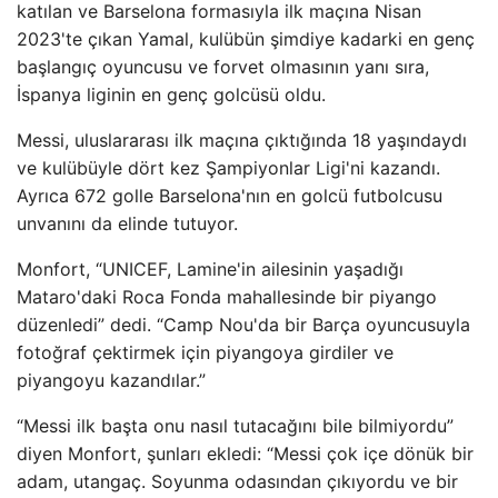
katılan ve Barselona formasıyla ilk maçına Nisan
2023'te çıkan Yamal, kulübün şimdiye kadarki en genç
başlangıç ​​oyuncusu ve forvet olmasının yanı sıra,
İspanya liginin en genç golcüsü oldu.
Messi, uluslararası ilk maçına çıktığında 18 yaşındaydı
ve kulübüyle dört kez Şampiyonlar Ligi'ni kazandı.
Ayrıca 672 golle Barselona'nın en golcü futbolcusu
unvanını da elinde tutuyor.
Monfort, “UNICEF, Lamine'in ailesinin yaşadığı
Mataro'daki Roca Fonda mahallesinde bir piyango
düzenledi” dedi. “Camp Nou'da bir Barça oyuncusuyla
fotoğraf çektirmek için piyangoya girdiler ve
piyangoyu kazandılar.”
“Messi ilk başta onu nasıl tutacağını bile bilmiyordu”
diyen Monfort, şunları ekledi: “Messi çok içe dönük bir
adam, utangaç. Soyunma odasından çıkıyordu ve bir