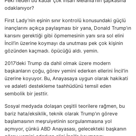
Peki neden bu kadar çok insan Melania’nın şapkasına
odaklanıyor?
First Lady’nin eşinin sınır kontrolü konusundaki güçlü
inançlarını açıkça paylaşması bir yana, Donald Trump’ın
karısını gerektiği gibi öpmemesinin yanı sıra sol elini
İncil’in üzerine koymayı da unutması pek çok kişinin
gözünden kaçmadı. öpücüğü aldı. yemin.
2017’deki Trump da dahil olmak üzere modern
başkanların çoğu, görev yemini ederken ellerini İncil’in
üzerine koyuyor. Bu, Anayasaya uygun olarak hakikati
ve adaleti destekleme taahhüdünü temsil eden
sembolik bir jesttir.
Sosyal medyada dolaşan çeşitli teorilere rağmen, bu
bariz hata/eksiklik, teknik olarak Trump’ın göreve
başlamasının meşruiyetinin sorgulanmasına yol
açmıyor, çünkü ABD Anayasası, gelecekteki başkanın