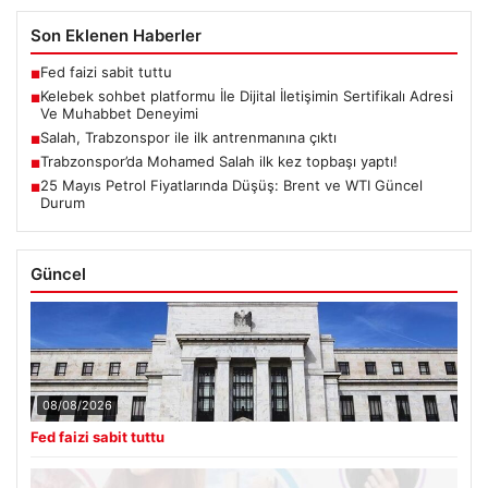
Son Eklenen Haberler
Fed faizi sabit tuttu
■
Kelebek sohbet platformu İle Dijital İletişimin Sertifikalı Adresi
■
Ve Muhabbet Deneyimi
Salah, Trabzonspor ile ilk antrenmanına çıktı
■
Trabzonspor’da Mohamed Salah ilk kez topbaşı yaptı!
■
25 Mayıs Petrol Fiyatlarında Düşüş: Brent ve WTI Güncel
■
Durum
Güncel
08/08/2026
Fed faizi sabit tuttu