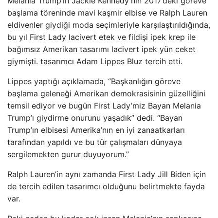
Melania Trump’ın Jackie Kennedy’nin 2017’deki göreve
başlama töreninde mavi kaşmir elbise ve Ralph Lauren
eldivenler giydiği moda seçimleriyle karşılaştırıldığında,
bu yıl First Lady lacivert etek ve fildişi ipek krep ile
bağımsız Amerikan tasarımı lacivert ipek yün ceket
giymişti. tasarımcı Adam Lippes Bluz tercih etti.
Lippes yaptığı açıklamada, “Başkanlığın göreve
başlama geleneği Amerikan demokrasisinin güzelliğini
temsil ediyor ve bugün First Lady’miz Bayan Melania
Trump’ı giydirme onurunu yaşadık” dedi. “Bayan
Trump’ın elbisesi Amerika’nın en iyi zanaatkarları
tarafından yapıldı ve bu tür çalışmaları dünyaya
sergilemekten gurur duyuyorum.”
Ralph Lauren’in aynı zamanda First Lady Jill Biden için
de tercih edilen tasarımcı olduğunu belirtmekte fayda
var.