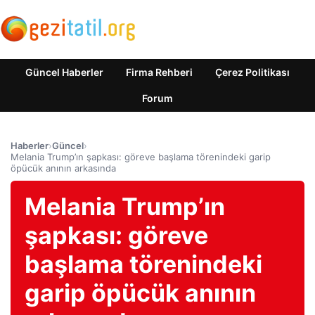
Güncel Haberler
Firma Rehberi
Çerez Politikası
Forum
Haberler
›
Güncel
›
Melania Trump’ın şapkası: göreve başlama törenindeki garip
öpücük anının arkasında
Melania Trump’ın
şapkası: göreve
başlama törenindeki
garip öpücük anının