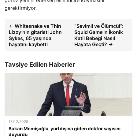
görev yemini ederken elini İncil’e koymasını
gerektirmiyor.
← Whitesnake ve Thin
“Sevimli ve Ölümcül”:
Lizzy’nin gitaristi John
Squid Game’in İkonik
Sykes, 65 yaşında
Katil Bebeği Nasıl
hayatını kaybetti
Hayata Geçti? →
Tavsiye Edilen Haberler
13/12/2025
Bakan Memişoğlu, yurtdışına giden doktor sayısını
duyurdu