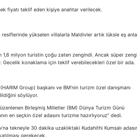
k fiyatı teklif eden kişiye anahtar verilecek.
resiflerinde yükselen villalarla Maldivler artık lüksle eş anl
 1,8 milyon turistin çoğu zaten zengindi. Ancak süper zengi
 Gecelik konaklama için teklif verebilecekleri özel bir ada.
 (HARIM Group) başkanı ve BM’nin turizm özel danışmanı
ldiğini söylüyor.
e düzenlenen Birleşmiş Milletler (BM) Dünya Turizm Günü
nın en seçkin özel adasını turizme hazırlıyoruz” dedi.
nı’na tekneyle 30 dakika uzaklıktaki Kudahithi Kumsalı adas
katılması gerekecek.