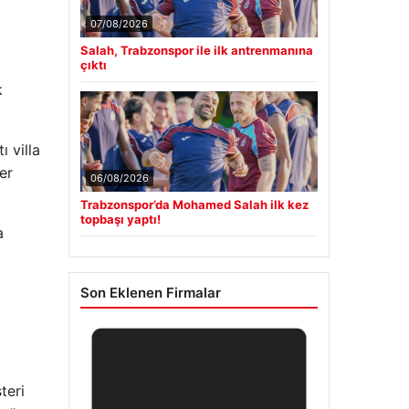
07/08/2026
Salah, Trabzonspor ile ilk antrenmanına
çıktı
k
 villa
er
06/08/2026
Trabzonspor’da Mohamed Salah ilk kez
topbaşı yaptı!
a
Son Eklenen Firmalar
teri