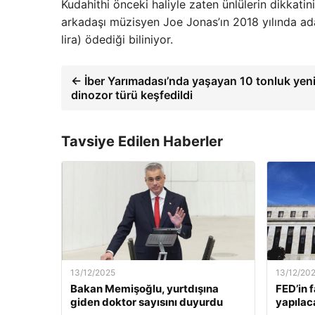
Kudahithi önceki haliyle zaten ünlülerin dikkat
arkadaşı müzisyen Joe Jonas’ın 2018 yılında ada
lira) ödediği biliniyor.
← İber Yarımadası’nda yaşayan 10 tonluk yeni
dinozor türü keşfedildi
Tavsiye Edilen Haberler
13/12/2025
13/12/20
Bakan Memişoğlu, yurtdışına
FED’in 
giden doktor sayısını duyurdu
yapılac