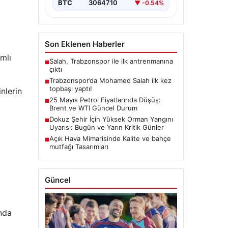
BTC
3064710
▼ -0.54%
Son Eklenen Haberler
amlı
Salah, Trabzonspor ile ilk antrenmanına
■
çıktı
Trabzonspor’da Mohamed Salah ilk kez
■
topbaşı yaptı!
nlerin
25 Mayıs Petrol Fiyatlarında Düşüş:
■
Brent ve WTI Güncel Durum
Dokuz Şehir İçin Yüksek Orman Yangını
■
Uyarısı: Bugün ve Yarın Kritik Günler
Açık Hava Mimarisinde Kalite ve bahçe
■
mutfağı Tasarımları
Güncel
ında