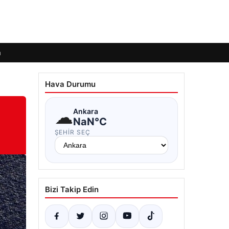
m
Hava Durumu
☁
Ankara
NaN°C
ŞEHIR SEÇ
Bizi Takip Edin