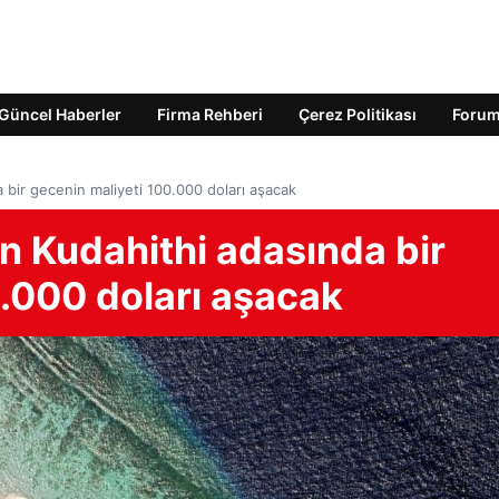
Güncel Haberler
Firma Rehberi
Çerez Politikası
Foru
a bir gecenin maliyeti 100.000 doları aşacak
en Kudahithi adasında bir
0.000 doları aşacak