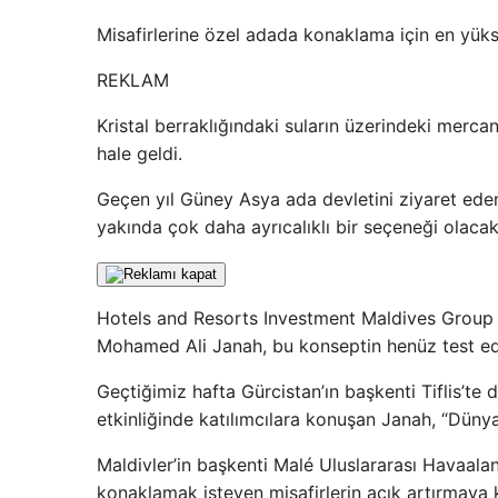
Misafirlerine özel adada konaklama için en yükse
REKLAM
Kristal berraklığındaki suların üzerindeki mercan 
hale geldi.
Geçen yıl Güney Asya ada devletini ziyaret eden
yakında çok daha ayrıcalıklı bir seçeneği olacak:
Hotels and Resorts Investment Maldives Group
Mohamed Ali Janah, bu konseptin henüz test edi
Geçtiğimiz hafta Gürcistan’ın başkenti Tiflis’t
etkinliğinde katılımcılara konuşan Janah, “Dünya
Maldivler’in başkenti Malé Uluslararası Havaala
konaklamak isteyen misafirlerin açık artırmaya 