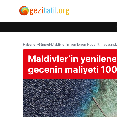
Haberler
›
Güncel
›
Maldivler’in yenilenen Kudahithi adasınd
Maldivler’in yenilen
gecenin maliyeti 10