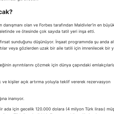
acak?
danışmanı olan ve Forbes tarafından Maldivler’in en büyü
etinde ve ötesinde çok sayıda tatil yeri inşa etti.
 fırsat sunduğunu düşünüyor. İnşaat programında şu anda altı
ılar veya gözlerden uzak bir aile tatili için imrenilecek bir y
ceğinin ayrıntılarını çözmek için dünya çapındaki emlakçılarl
 ve kişiler açık artırma yoluyla teklif vererek rezervasyon
ına inanıyor.
r ada için gecelik 120.000 dolara (4 milyon Türk lirası) müş