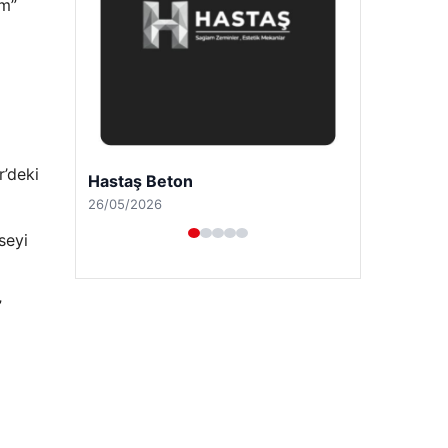
um”
r’deki
Enes Kaplan Avukatlık Bürosu
28/04/2026
seyi
”