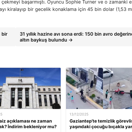
ini çekmeyi başarmıştı. Oyuncu Sophie Turner ve o zamanki 
yı kiralayıp bir gecelik konaklama için 45 bin dolar (1,53 m
 bir
31 yıllık hazine avı sona erdi: 150 bin avro değerin
altın baykuş bulundu →
25
13/12/2025
faiz açıklaması ne zaman
Gaziantep’te temizlik görevlis
ak? İndirim bekleniyor mu?
yaşındaki çocuğu bıçakla yar