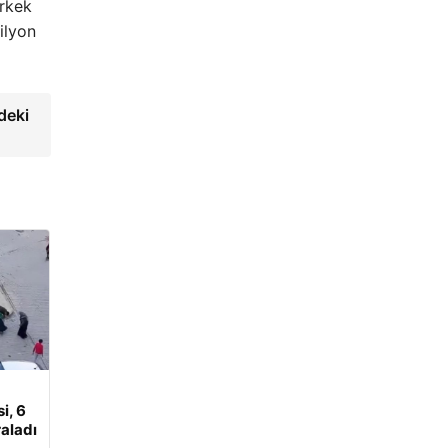
erkek
ilyon
deki
i, 6
aladı