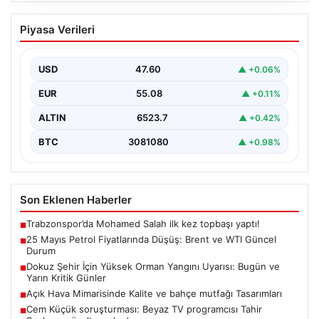
25 Mayıs Petrol Fiyatlarında Düşüş:
Piyasa Verileri
Brent ve WTI Güncel Durum
Küresel enerji piyasalarının en önemli gündem
maddelerinden biri olan petrol fiyatlarındaki hareketlilik,
USD
47.60
▲ +0.06%
özellikle Orta…
EUR
55.08
▲ +0.11%
ALTIN
6523.7
▲ +0.42%
BTC
3081080
▲ +0.98%
Son Eklenen Haberler
Trabzonspor’da Mohamed Salah ilk kez topbaşı yaptı!
■
25 Mayıs Petrol Fiyatlarında Düşüş: Brent ve WTI Güncel
■
Durum
Dokuz Şehir İçin Yüksek Orman Yangını Uyarısı: Bugün ve
■
Yarın Kritik Günler
Açık Hava Mimarisinde Kalite ve bahçe mutfağı Tasarımları
■
Cem Küçük soruşturması: Beyaz TV programcısı Tahir
■