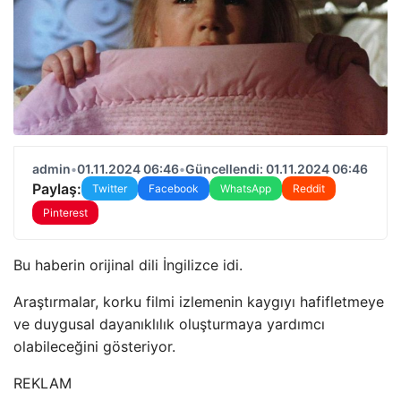
admin
•
01.11.2024 06:46
•
Güncellendi: 01.11.2024 06:46
Paylaş:
Twitter
Facebook
WhatsApp
Reddit
Pinterest
Bu haberin orijinal dili İngilizce idi.
Araştırmalar, korku filmi izlemenin kaygıyı hafifletmeye
ve duygusal dayanıklılık oluşturmaya yardımcı
olabileceğini gösteriyor.
REKLAM