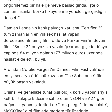
öngörülemez bir hale gelmeye başladığında, işte o
zaman insanlar korku hikayelerine yöneldi. gerçekliğin
dehşeti.”
Damien Leone’nin kanlı palyaço katliamı “Terrifier 3”,
tüm zamanların en yüksek hasılat yapan
derecelendirilmemiş filmi oldu ve Parker Finn’in devam
filmi “Smile 2”, bu yazının yazıldığı sırada gişede dünya
çapında 84 milyon doların (77 milyon euro) üzerinde
hasılat elde etti. bu yıl.
Ardından Coralie Fargeat’ın Cannes Film Festivali’nde
en iyi senaryo ödülünü kazanan “The Substance” filmi
büyük başarı yakaladı.
Orijinal ve genellikle tuhaf psikolojik korku yapımlarıyla
kült bir takipçi kitlesine sahip olan NEON ve A24 gibi
bağımsız yapım şirketleri de “Long Legs”, “Immaculate”,
MaXXXine” gibi filmlerle modern tür üzerinde