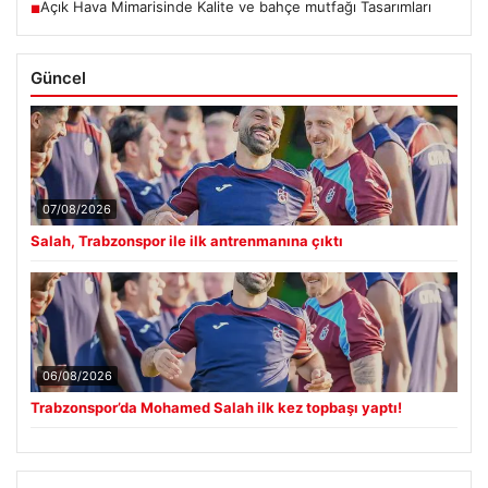
Açık Hava Mimarisinde Kalite ve bahçe mutfağı Tasarımları
■
Güncel
07/08/2026
Salah, Trabzonspor ile ilk antrenmanına çıktı
06/08/2026
Trabzonspor’da Mohamed Salah ilk kez topbaşı yaptı!