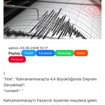
admin
•
03.06.2026 15:17
Paylaş:
Twitter
Facebook
WhatsApp
Reddit
Pinterest
{
“title”: “Kahramanmaraş’ta 4,4 Büyüklüğünde Deprem
Gerçekleşti”,
“content”: “
Kahramanmaraş’ın Pazarcık ilçesinde meydana gelen