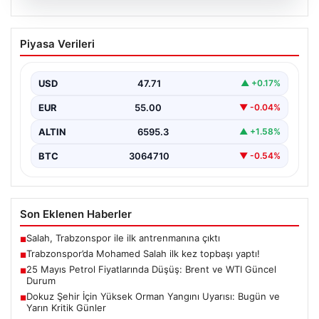
06.08.2026
Trabzonspor’da Mohamed Salah ilk kez
Piyasa Verileri
topbaşı yaptı!
{ “title”: “Trabzonspor’da Mohamed Salah İlk Kez Takım
Çalışmasına Katıldı”, “content”: “ Trabzonspor, yeni…
USD
47.71
▲ +0.17%
EUR
55.00
▼ -0.04%
ALTIN
6595.3
▲ +1.58%
BTC
3064710
▼ -0.54%
Son Eklenen Haberler
Salah, Trabzonspor ile ilk antrenmanına çıktı
■
Trabzonspor’da Mohamed Salah ilk kez topbaşı yaptı!
■
25 Mayıs Petrol Fiyatlarında Düşüş: Brent ve WTI Güncel
■
Durum
Dokuz Şehir İçin Yüksek Orman Yangını Uyarısı: Bugün ve
■
Yarın Kritik Günler