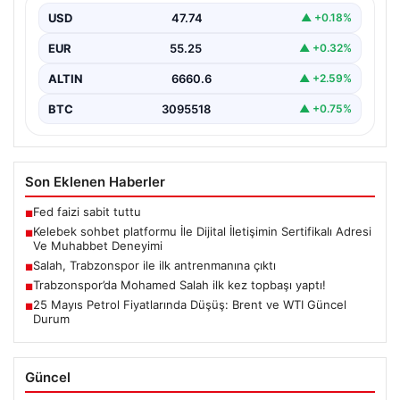
USD
47.74
▲ +0.18%
Dijital ortamında insanların kaliteli bir tarzda iletişim
kurması büyük bir hassasiyet taşımaktadır. Halen pek…
EUR
55.25
▲ +0.32%
ALTIN
6660.6
▲ +2.59%
BTC
3095518
▲ +0.75%
Son Eklenen Haberler
Fed faizi sabit tuttu
■
Kelebek sohbet platformu İle Dijital İletişimin Sertifikalı Adresi
■
Ve Muhabbet Deneyimi
Salah, Trabzonspor ile ilk antrenmanına çıktı
■
Trabzonspor’da Mohamed Salah ilk kez topbaşı yaptı!
■
25 Mayıs Petrol Fiyatlarında Düşüş: Brent ve WTI Güncel
■
Durum
Güncel