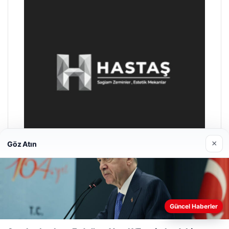
×
Göz Atın
Enes Kaplan Avukatlık Bürosu
28/04/2026
Güncel Haberler
Web sitemizi nasıl kullandığınızı daha iyi anlayabilmek,
deneyiminizi kişiselleştirmek ve geliştirmek amacıyla çerezler