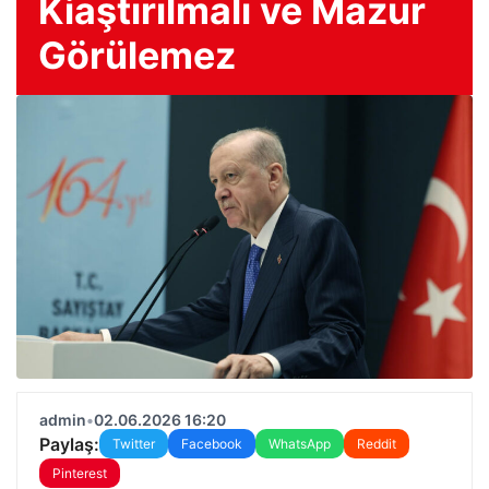
Kiaştırılmalı ve Mazur
Görülemez
admin
•
02.06.2026 16:20
Paylaş:
Twitter
Facebook
WhatsApp
Reddit
Pinterest