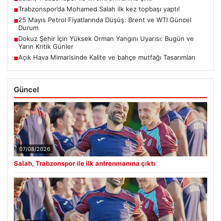
Trabzonspor’da Mohamed Salah ilk kez topbaşı yaptı!
■
25 Mayıs Petrol Fiyatlarında Düşüş: Brent ve WTI Güncel
■
Durum
Dokuz Şehir İçin Yüksek Orman Yangını Uyarısı: Bugün ve
■
Yarın Kritik Günler
Açık Hava Mimarisinde Kalite ve bahçe mutfağı Tasarımları
■
Güncel
07/08/2026
Salah, Trabzonspor ile ilk antrenmanına çıktı