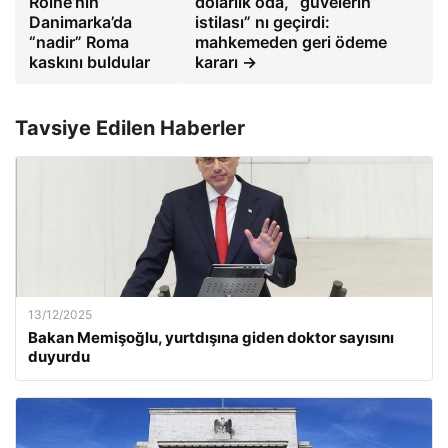
Roine’nin
dolarlık oda, “güvelerin
Danimarka’da
istilası” nı geçirdi:
“nadir” Roma
mahkemeden geri ödeme
kaskını buldular
kararı →
Tavsiye Edilen Haberler
13/12/2025
Bakan Memişoğlu, yurtdışına giden doktor sayısını
duyurdu