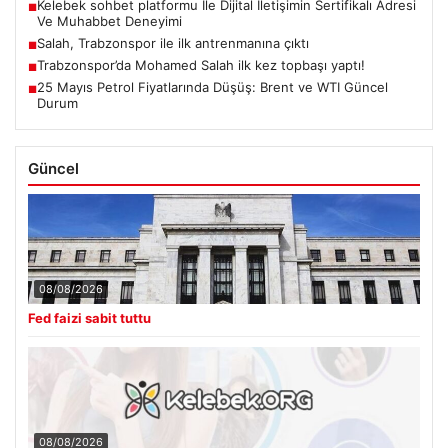
Kelebek sohbet platformu İle Dijital İletişimin Sertifikalı Adresi
■
Ve Muhabbet Deneyimi
Salah, Trabzonspor ile ilk antrenmanına çıktı
■
Trabzonspor’da Mohamed Salah ilk kez topbaşı yaptı!
■
25 Mayıs Petrol Fiyatlarında Düşüş: Brent ve WTI Güncel
■
Durum
Güncel
08/08/2026
Fed faizi sabit tuttu
08/08/2026