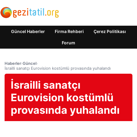
Güncel Haberler
Firma Rehberi
Çerez Politikası
Forum
Haberler
›
Güncel
›
İsrailli sanatçı Eurovision kostümlü provasında yuhalandı
İsrailli sanatçı
Eurovision kostümlü
provasında yuhalandı