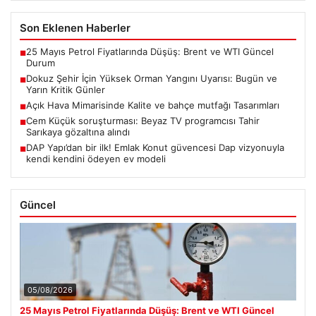
Son Eklenen Haberler
25 Mayıs Petrol Fiyatlarında Düşüş: Brent ve WTI Güncel
■
Durum
Dokuz Şehir İçin Yüksek Orman Yangını Uyarısı: Bugün ve
■
Yarın Kritik Günler
Açık Hava Mimarisinde Kalite ve bahçe mutfağı Tasarımları
■
Cem Küçük soruşturması: Beyaz TV programcısı Tahir
■
Sarıkaya gözaltına alındı
DAP Yapı’dan bir ilk! Emlak Konut güvencesi Dap vizyonuyla
■
kendi kendini ödeyen ev modeli
Güncel
05/08/2026
25 Mayıs Petrol Fiyatlarında Düşüş: Brent ve WTI Güncel