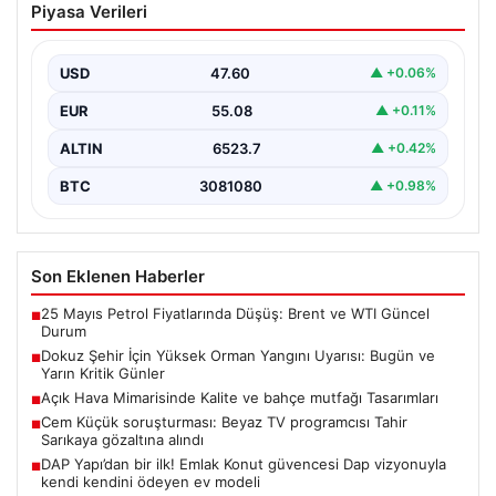
Piyasa Verileri
Uyarısı: Bugün ve Yarın Kritik Günler
Orman Genel Müdürlüğü, ülkemizin güney ve kuzeybatı
kesimlerinde yer alan toplam dokuz şehri yüksek…
USD
47.60
▲ +0.06%
EUR
55.08
▲ +0.11%
ALTIN
6523.7
▲ +0.42%
BTC
3081080
▲ +0.98%
Son Eklenen Haberler
25 Mayıs Petrol Fiyatlarında Düşüş: Brent ve WTI Güncel
■
Durum
Dokuz Şehir İçin Yüksek Orman Yangını Uyarısı: Bugün ve
■
Yarın Kritik Günler
Açık Hava Mimarisinde Kalite ve bahçe mutfağı Tasarımları
■
Cem Küçük soruşturması: Beyaz TV programcısı Tahir
■
Sarıkaya gözaltına alındı
DAP Yapı’dan bir ilk! Emlak Konut güvencesi Dap vizyonuyla
■
kendi kendini ödeyen ev modeli