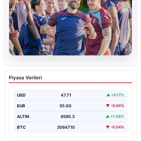
06.08.2026
Trabzonspor’da Mohamed Salah ilk kez
Piyasa Verileri
topbaşı yaptı!
{ “title”: “Trabzonspor’da Mohamed Salah İlk Kez Takım
Çalışmasına Katıldı”, “content”: “ Trabzonspor, yeni…
USD
47.71
▲ +0.17%
EUR
55.00
▼ -0.04%
ALTIN
6595.3
▲ +1.58%
BTC
3064710
▼ -0.54%