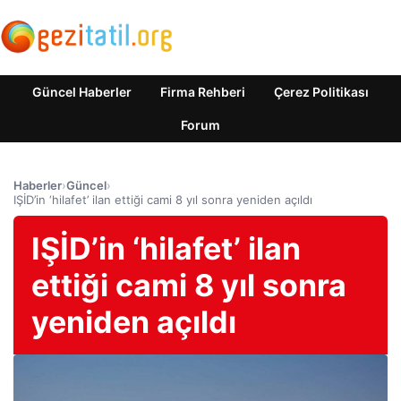
Güncel Haberler
Firma Rehberi
Çerez Politikası
Forum
Haberler
›
Güncel
›
IŞİD’in ‘hilafet’ ilan ettiği cami 8 yıl sonra yeniden açıldı
IŞİD’in ‘hilafet’ ilan
ettiği cami 8 yıl sonra
yeniden açıldı