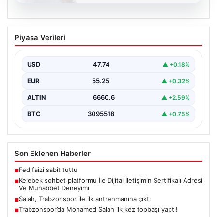
08.08.2026
Kelebek sohbet platformu İle Dijital
Piyasa Verileri
İletişimin Sertifikalı Adresi Ve
Muhabbet Deneyimi
USD
47.74
▲ +0.18%
Dijital ortamında insanların kaliteli bir tarzda iletişim
kurması büyük bir hassasiyet taşımaktadır. Halen pek…
EUR
55.25
▲ +0.32%
ALTIN
6660.6
▲ +2.59%
BTC
3095518
▲ +0.75%
Son Eklenen Haberler
Fed faizi sabit tuttu
■
Kelebek sohbet platformu İle Dijital İletişimin Sertifikalı Adresi
■
Ve Muhabbet Deneyimi
Salah, Trabzonspor ile ilk antrenmanına çıktı
■
Trabzonspor’da Mohamed Salah ilk kez topbaşı yaptı!
■