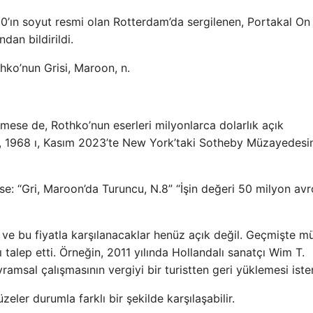
’ın soyut resmi olan Rotterdam’da sergilenen, Portakal On
dan bildirildi.
hko’nun Grisi, Maroon, n.
ese de, Rothko’nun eserleri milyonlarca dolarlık açık
led, 1968 ı, Kasım 2023’te New York’taki Sotheby Müzayedes
: “Gri, Maroon’da Turuncu, N.8” “İşin değeri 50 milyon av
ve bu fiyatla karşılanacaklar henüz açık değil. Geçmişte m
ı talep etti. Örneğin, 2011 yılında Hollandalı sanatçı Wim T.
ramsal çalışmasının vergiyi bir turistten geri yüklemesi iste
er durumla farklı bir şekilde karşılaşabilir.