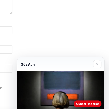
×
Göz Atın
n.
Güncel Haberler