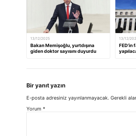
13/12/2025
13/12/20
Bakan Memişoğlu, yurtdışına
FED’in 
giden doktor sayısını duyurdu
yapılac
Bir yanıt yazın
E-posta adresiniz yayınlanmayacak.
Gerekli ala
Yorum
*