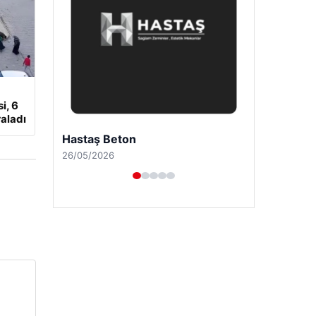
i, 6
aladı
Enes Kaplan Avukatlık Bürosu
28/04/2026