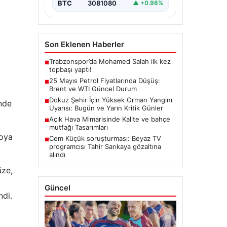
BTC
3081080
▲ +0.98%
Son Eklenen Haberler
Trabzonspor’da Mohamed Salah ilk kez
■
topbaşı yaptı!
25 Mayıs Petrol Fiyatlarında Düşüş:
■
Brent ve WTI Güncel Durum
Dokuz Şehir İçin Yüksek Orman Yangını
■
inde
Uyarısı: Bugün ve Yarın Kritik Günler
Açık Hava Mimarisinde Kalite ve bahçe
■
mutfağı Tasarımları
roya
Cem Küçük soruşturması: Beyaz TV
■
programcısı Tahir Sarıkaya gözaltına
alındı
üze,
Güncel
ndi.