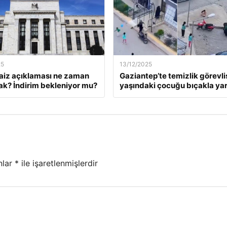
25
13/12/2025
faiz açıklaması ne zaman
Gaziantep’te temizlik görevlis
ak? İndirim bekleniyor mu?
yaşındaki çocuğu bıçakla yar
nlar
*
ile işaretlenmişlerdir