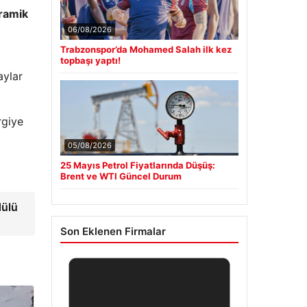
eramik
06/08/2026
Trabzonspor’da Mohamed Salah ilk kez
topbaşı yaptı!
aylar
rgiye
05/08/2026
25 Mayıs Petrol Fiyatlarında Düşüş:
Brent ve WTI Güncel Durum
dülü
Son Eklenen Firmalar