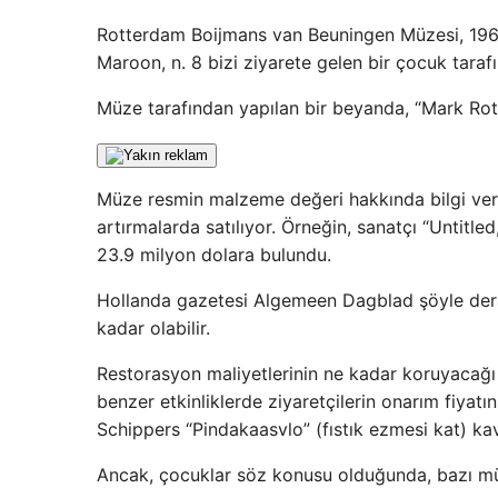
Rotterdam Boijmans van Beuningen Müzesi, 1960
Maroon, n. 8 bizi ziyarete gelen bir çocuk tarafın
Müze tarafından yapılan bir beyanda, “Mark Rot
Müze resmin malzeme değeri hakkında bilgi verm
artırmalarda satılıyor. Örneğin, sanatçı “Untit
23.9 milyon dolara bulundu.
Hollanda gazetesi Algemeen Dagblad şöyle derse
kadar olabilir.
Restorasyon maliyetlerinin ne kadar koruyacağı 
benzer etkinliklerde ziyaretçilerin onarım fiyatın
Schippers “Pindakaasvlo” (fıstık ezmesi kat) kav
Ancak, çocuklar söz konusu olduğunda, bazı müzel