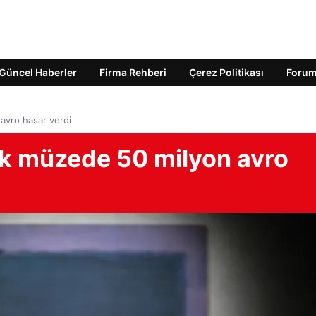
Güncel Haberler
Firma Rehberi
Çerez Politikası
Foru
avro hasar verdi
uk müzede 50 milyon avro