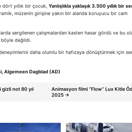
 dört yıllık bir çocuk,
Yanlışlıkla yaklaşık 3.500 yıllık bir s
mik, müzenin girişine yakın bir alanda koruyucu bir cam
larda sergilenen çalışmalardan kasten hasar gördü ve bu ol
 böyle değildi.
 deneyimlerini daha olumlu bir hafızaya dönüştürmek için se
i, Algemeen Dagblad (AD)
izli not 80 yıl
Animasyon filmi “Flow” Lux Kitle Ö
2025 →