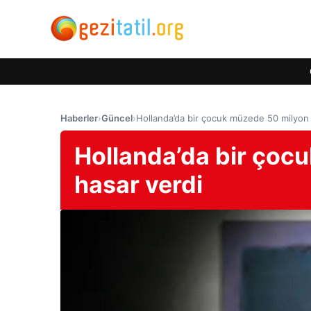
Haberler
›
Güncel
›
Hollanda’da bir çocuk müzede 50 milyon 
Hollanda’da bir çoc
hasar verdi