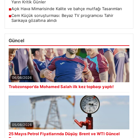
Yarın Kritik Günler
Açık Hava Mimarisinde Kalite ve bahçe mutfağı Tasarımları
■
Cem Küçük soruşturması: Beyaz TV programcısı Tahir
■
Sarıkaya gözaltına alındı
Güncel
06/08/2026
Trabzonspor’da Mohamed Salah ilk kez topbaşı yaptı!
05/08/2026
25 Mayıs Petrol Fiyatlarında Düşüş: Brent ve WTI Güncel