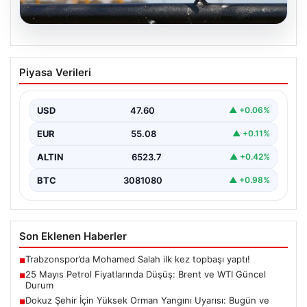
05.08.2026
25 Mayıs Petrol Fiyatlarında Düşüş:
Piyasa Verileri
Brent ve WTI Güncel Durum
Küresel enerji piyasalarının en önemli gündem
maddelerinden biri olan petrol fiyatlarındaki hareketlilik,
USD
47.60
▲ +0.06%
özellikle Orta…
EUR
55.08
▲ +0.11%
ALTIN
6523.7
▲ +0.42%
BTC
3081080
▲ +0.98%
Son Eklenen Haberler
Trabzonspor’da Mohamed Salah ilk kez topbaşı yaptı!
■
25 Mayıs Petrol Fiyatlarında Düşüş: Brent ve WTI Güncel
■
Durum
Dokuz Şehir İçin Yüksek Orman Yangını Uyarısı: Bugün ve
■