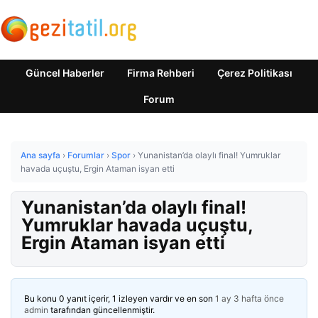
Güncel Haberler
Firma Rehberi
Çerez Politikası
Forum
Ana sayfa
›
Forumlar
›
Spor
›
Yunanistan’da olaylı final! Yumruklar
havada uçuştu, Ergin Ataman isyan etti
Yunanistan’da olaylı final!
Yumruklar havada uçuştu,
Ergin Ataman isyan etti
Bu konu 0 yanıt içerir, 1 izleyen vardır ve en son
1 ay 3 hafta önce
admin
tarafından güncellenmiştir.