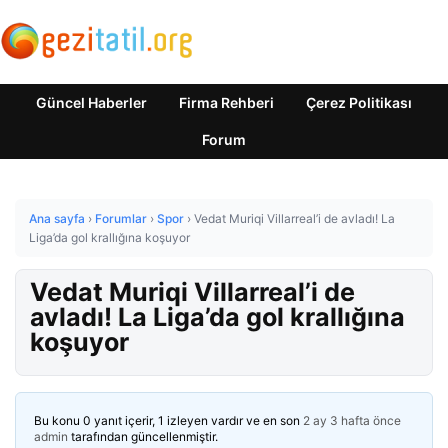
Güncel Haberler
Firma Rehberi
Çerez Politikası
Forum
Ana sayfa
›
Forumlar
›
Spor
›
Vedat Muriqi Villarreal’i de avladı! La
Liga’da gol krallığına koşuyor
Vedat Muriqi Villarreal’i de
avladı! La Liga’da gol krallığına
koşuyor
Bu konu 0 yanıt içerir, 1 izleyen vardır ve en son
2 ay 3 hafta önce
admin
tarafından güncellenmiştir.