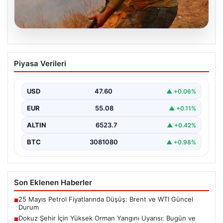
04.08.2026
Dokuz Şehir İçin Yüksek Orman Yangını
Piyasa Verileri
Uyarısı: Bugün ve Yarın Kritik Günler
Orman Genel Müdürlüğü, ülkemizin güney ve kuzeybatı
kesimlerinde yer alan toplam dokuz şehri yüksek…
USD
47.60
▲ +0.06%
EUR
55.08
▲ +0.11%
ALTIN
6523.7
▲ +0.42%
BTC
3081080
▲ +0.98%
Son Eklenen Haberler
25 Mayıs Petrol Fiyatlarında Düşüş: Brent ve WTI Güncel
■
Durum
Dokuz Şehir İçin Yüksek Orman Yangını Uyarısı: Bugün ve
■