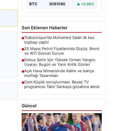
BTC
3081080
▲ +0.98%
Son Eklenen Haberler
Trabzonspor’da Mohamed Salah ilk kez
■
topbaşı yaptı!
25 Mayıs Petrol Fiyatlarında Düşüş: Brent
■
ve WTI Güncel Durum
Dokuz Şehir İçin Yüksek Orman Yangını
■
Uyarısı: Bugün ve Yarın Kritik Günler
Açık Hava Mimarisinde Kalite ve bahçe
■
mutfağı Tasarımları
Cem Küçük soruşturması: Beyaz TV
■
programcısı Tahir Sarıkaya gözaltına alındı
Güncel