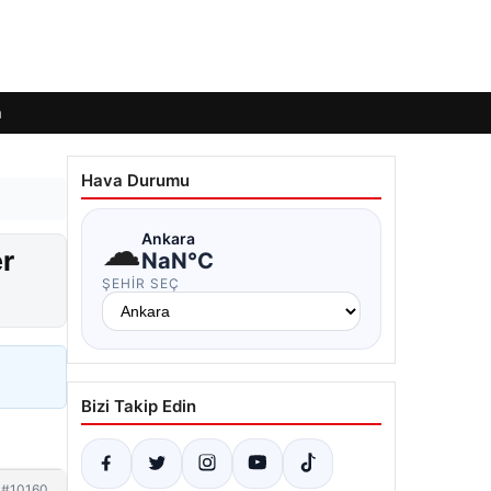
m
Hava Durumu
☁
Ankara
er
NaN°C
ŞEHIR SEÇ
Bizi Takip Edin
#10160