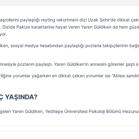
rollerini paylaştığı reyting rekortmeni dizi Uzak Şehir’de dikkat çe
… Dizide Pakize karakterine hayat veren Yaren Güldiken de hem güzel
yor.
iken, sosyal medya hesabından paylaştığı pozlarla takipçilerinin beğe
siyle pozlarını paylaştı. Yaren Güldiken’in annesini görenler şaştı k
liğine yorumlar yağarken en dikkat çeken yorumlar ise “Ablası sandı
Ç YAŞINDA?
gelen Yaren Güldiken, Yeditepe Üniversitesi Psikoloji Bölümü mezunu