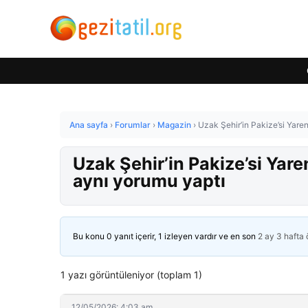
Ana sayfa
›
Forumlar
›
Magazin
›
Uzak Şehir’in Pakize’si Yare
Uzak Şehir’in Pakize’si Yare
aynı yorumu yaptı
Bu konu 0 yanıt içerir, 1 izleyen vardır ve en son
2 ay 3 hafta
1 yazı görüntüleniyor (toplam 1)
12/05/2026: 4:03 am