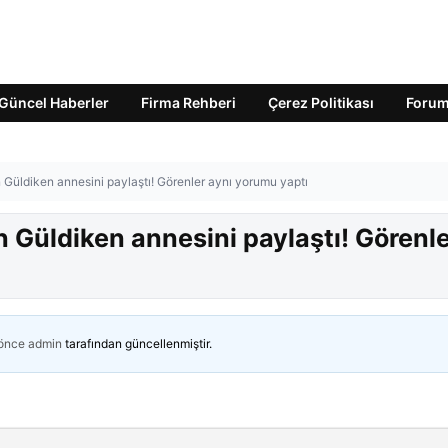
Güncel Haberler
Firma Rehberi
Çerez Politikası
Foru
n Güldiken annesini paylaştı! Görenler aynı yorumu yaptı
n Güldiken annesini paylaştı! Görenl
 önce
admin
tarafından güncellenmiştir.