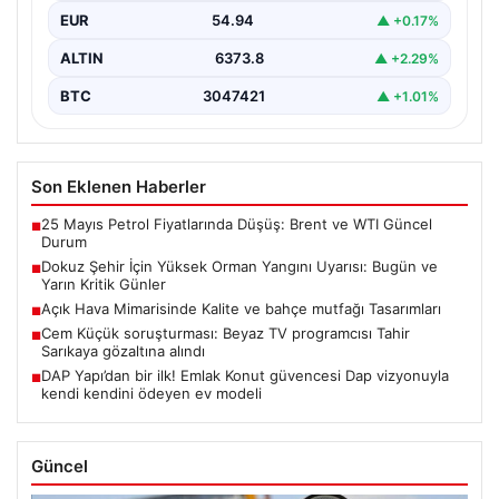
EUR
54.94
▲ +0.17%
ALTIN
6373.8
▲ +2.29%
BTC
3047421
▲ +1.01%
Son Eklenen Haberler
25 Mayıs Petrol Fiyatlarında Düşüş: Brent ve WTI Güncel
■
Durum
Dokuz Şehir İçin Yüksek Orman Yangını Uyarısı: Bugün ve
■
Yarın Kritik Günler
Açık Hava Mimarisinde Kalite ve bahçe mutfağı Tasarımları
■
Cem Küçük soruşturması: Beyaz TV programcısı Tahir
■
Sarıkaya gözaltına alındı
DAP Yapı’dan bir ilk! Emlak Konut güvencesi Dap vizyonuyla
■
kendi kendini ödeyen ev modeli
Güncel